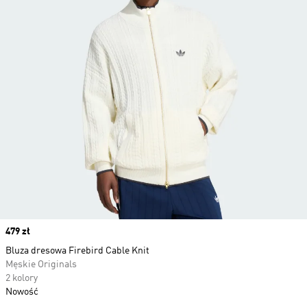
Price
479 zł
Bluza dresowa Firebird Cable Knit
Męskie Originals
2 kolory
Nowość