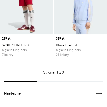
Price
219 zł
Price
329 zł
SZORTY FIREBIRD
Bluza Firebird
Męskie Originals
Męskie Originals
7 kolory
21 kolory
Strona: 1 z 3
Następne