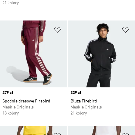
21 kolory
Dodaj do listy życzeń
Do
Price
279 zł
Price
329 zł
Spodnie dresowe Firebird
Bluza Firebird
Męskie Originals
Męskie Originals
18 kolory
21 kolory
Dodaj do listy życzeń
Do