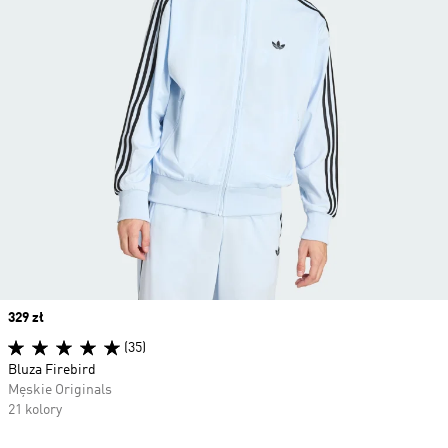
Price
329 zł
(35)
Bluza Firebird
Męskie Originals
21 kolory