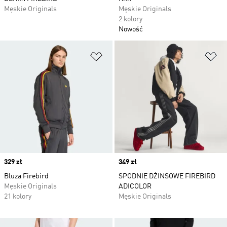
Męskie Originals
Męskie Originals
2 kolory
Nowość
Dodaj do listy życzeń
Do
Price
329 zł
Price
349 zł
Bluza Firebird
SPODNIE DŻINSOWE FIREBIRD
Męskie Originals
ADICOLOR
21 kolory
Męskie Originals