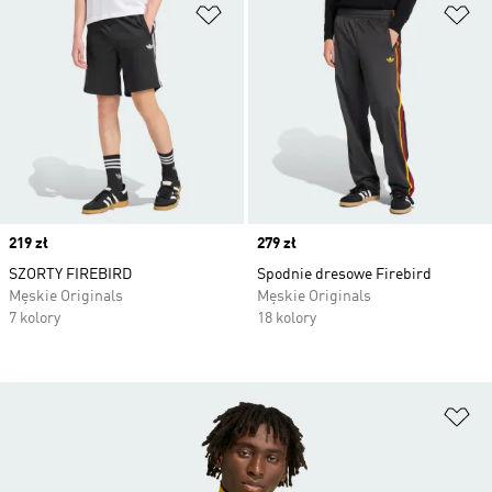
Dodaj do listy życzeń
Do
Price
219 zł
Price
279 zł
SZORTY FIREBIRD
Spodnie dresowe Firebird
Męskie Originals
Męskie Originals
7 kolory
18 kolory
Do