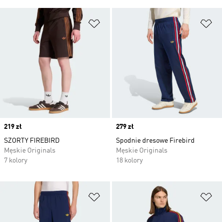
Dodaj do listy życzeń
Do
Price
219 zł
Price
279 zł
SZORTY FIREBIRD
Spodnie dresowe Firebird
Męskie Originals
Męskie Originals
7 kolory
18 kolory
Dodaj do listy życzeń
Do