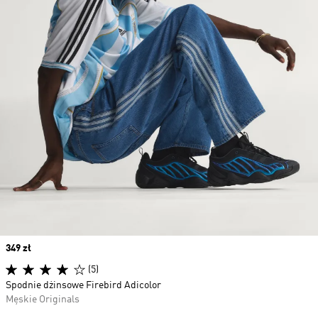
Price
349 zł
(5)
Spodnie dżinsowe Firebird Adicolor
Męskie Originals