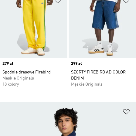
Price
279 zł
Price
299 zł
Spodnie dresowe Firebird
SZORTY FIREBIRD ADICOLOR
Męskie Originals
DENIM
18 kolory
Męskie Originals
Do