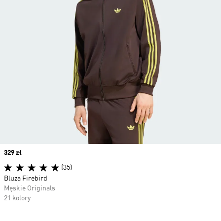
Price
329 zł
(35)
Bluza Firebird
Męskie Originals
21 kolory