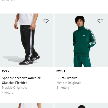
Dodaj do listy życzeń
Do
Price
279 zł
Price
329 zł
Spodnie dresowe Adicolor
Bluza Firebird
Classics Firebird
Męskie Originals
Męskie Originals
21 kolory
4 kolory