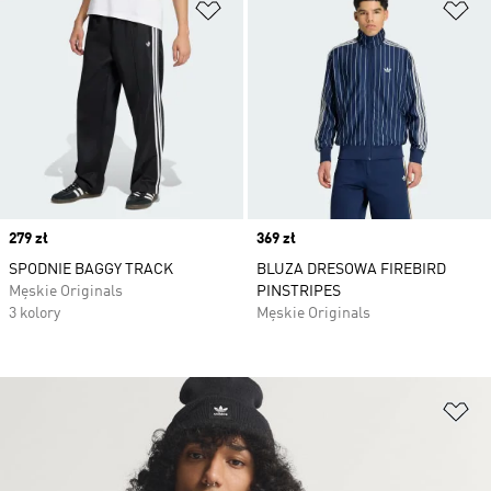
Dodaj do listy życzeń
Do
Price
279 zł
Price
369 zł
SPODNIE BAGGY TRACK
BLUZA DRESOWA FIREBIRD
Męskie Originals
PINSTRIPES
3 kolory
Męskie Originals
Do