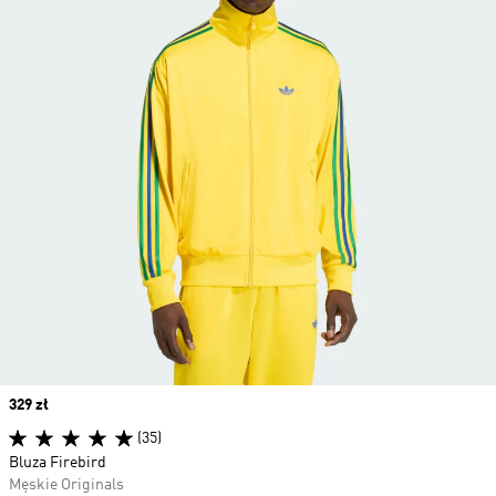
Price
329 zł
(35)
Bluza Firebird
Męskie Originals