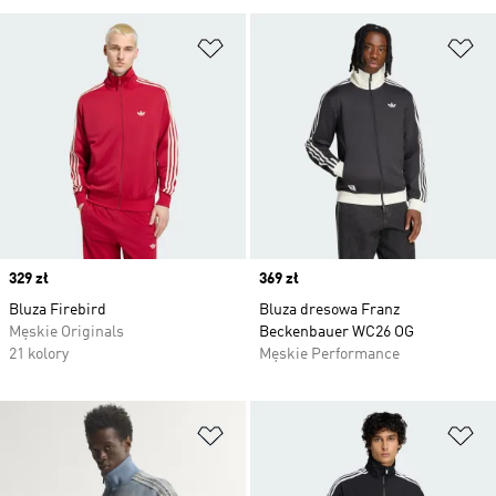
Dodaj do listy życzeń
Do
Price
329 zł
Price
369 zł
Bluza Firebird
Bluza dresowa Franz
Męskie Originals
Beckenbauer WC26 OG
21 kolory
Męskie Performance
Dodaj do listy życzeń
Do