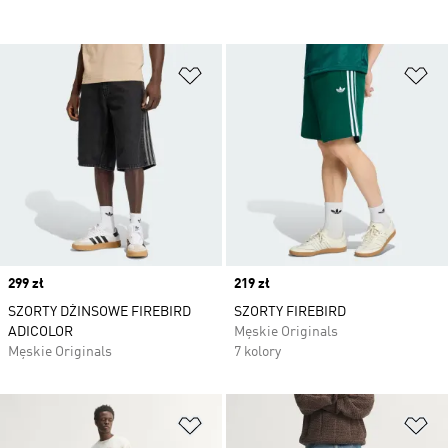
Dodaj do listy życzeń
Do
Price
299 zł
Price
219 zł
SZORTY DŻINSOWE FIREBIRD
SZORTY FIREBIRD
ADICOLOR
Męskie Originals
Męskie Originals
7 kolory
Dodaj do listy życzeń
Do