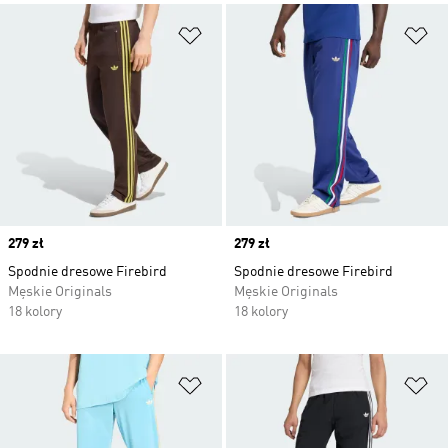
Dodaj do listy życzeń
Do
Price
279 zł
Price
279 zł
Spodnie dresowe Firebird
Spodnie dresowe Firebird
Męskie Originals
Męskie Originals
18 kolory
18 kolory
Dodaj do listy życzeń
Do