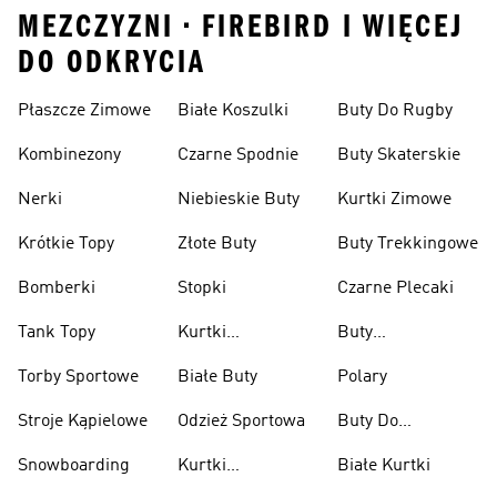
MEZCZYZNI • FIREBIRD I WIĘCEJ
DO ODKRYCIA
Płaszcze Zimowe
Białe Koszulki
Buty Do Rugby
Kombinezony
Czarne Spodnie
Buty Skaterskie
Nerki
Niebieskie Buty
Kurtki Zimowe
Krótkie Topy
Złote Buty
Buty Trekkingowe
Bomberki
Stopki
Czarne Plecaki
Tank Topy
Kurtki
Buty
Przeciwdeszczowe
Wspinaczkowe
Torby Sportowe
Białe Buty
Polary
Stroje Kąpielowe
Odzież Sportowa
Buty Do
Podnoszenia
Snowboarding
Kurtki
Białe Kurtki
Ciężarów
Narciarskie