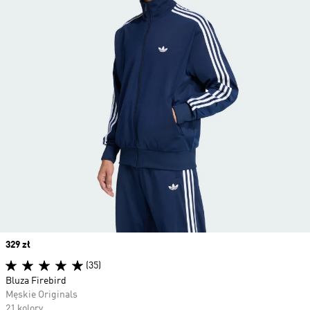
Price
329 zł
(35)
Bluza Firebird
Męskie Originals
21 kolory