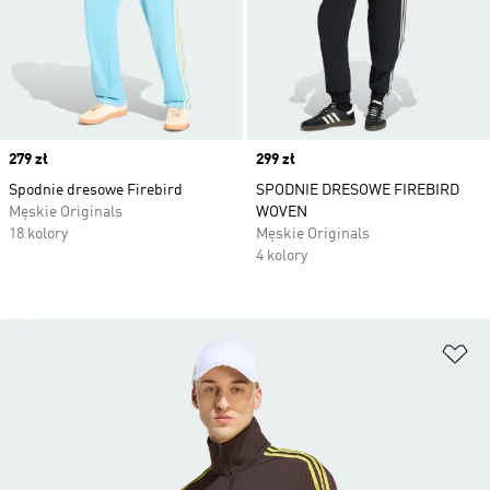
Price
279 zł
Price
299 zł
Spodnie dresowe Firebird
SPODNIE DRESOWE FIREBIRD
Męskie Originals
WOVEN
18 kolory
Męskie Originals
4 kolory
Do