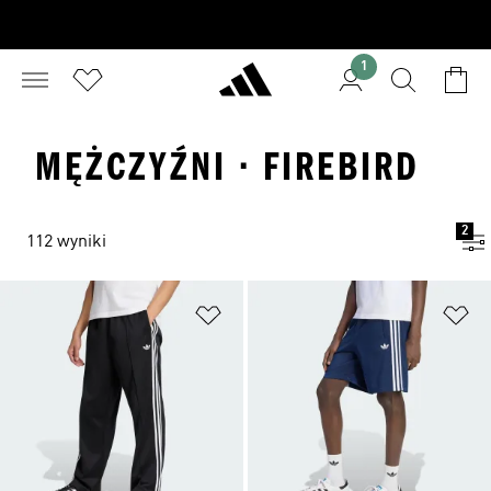
1
MĘŻCZYŹNI · FIREBIRD
2
112 wyniki
Dodaj do listy życzeń
Do