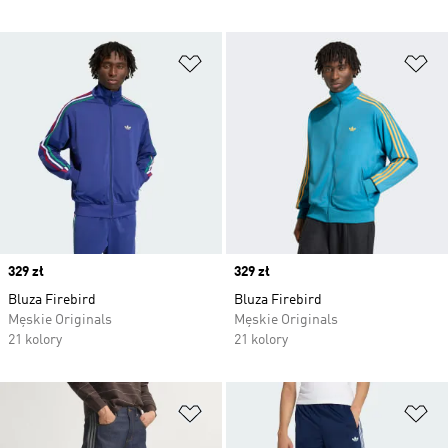
Dodaj do listy życzeń
Do
Price
329 zł
Price
329 zł
Bluza Firebird
Bluza Firebird
Męskie Originals
Męskie Originals
21 kolory
21 kolory
Dodaj do listy życzeń
Do