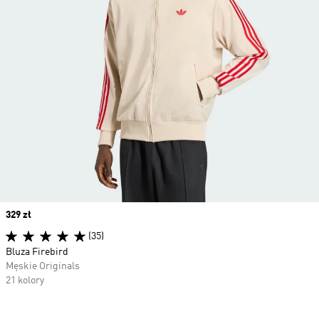
Price
329 zł
(35)
Bluza Firebird
Męskie Originals
21 kolory