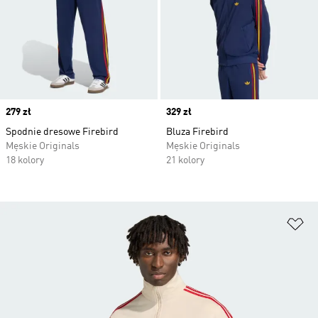
Price
279 zł
Price
329 zł
Spodnie dresowe Firebird
Bluza Firebird
Męskie Originals
Męskie Originals
18 kolory
21 kolory
Do