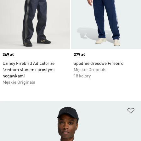
Price
349 zł
Price
279 zł
Dżinsy Firebird Adicolor ze
Spodnie dresowe Firebird
średnim stanem i prostymi
Męskie Originals
nogawkami
18 kolory
Męskie Originals
Do