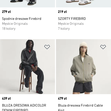
Price
279 zł
Price
219 zł
Spodnie dresowe Firebird
SZORTY FIREBIRD
Męskie Originals
Męskie Originals
18 kolory
7 kolory
Dodaj do listy życzeń
Do
Price
439 zł
Price
479 zł
BLUZA DRESOWA ADICOLOR
Bluza dresowa Firebird Cable
DENIM FIREBIRD
Knit