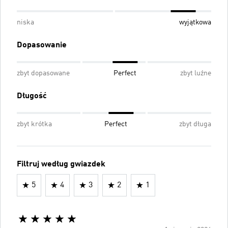
niska
wyjątkowa
Dopasowanie
zbyt dopasowane
Perfect
zbyt luźne
Długość
zbyt krótka
Perfect
zbyt długa
Filtruj według gwiazdek
5
4
3
2
1