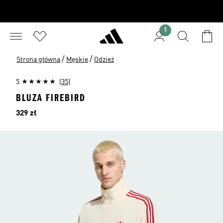
1
/
/
Strona główna
Męskie
Odzież
5
(35)
BLUZA FIREBIRD
Cena
329 zł