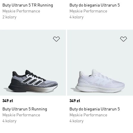
Buty Ultrarun 5 TR Running
Buty do biegania Ultrarun 5
Męskie Performance
Męskie Performance
2 kolory
4 kolory
Dodaj do listy życzeń
Do
Price
349 zł
Price
349 zł
Buty Ultrarun 5 Running
Buty do biegania Ultrarun 5
Męskie Performance
Męskie Performance
4 kolory
4 kolory