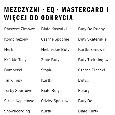
MEZCZYZNI • EQ • MASTERCARD I
WIĘCEJ DO ODKRYCIA
Płaszcze Zimowe
Białe Koszulki
Buty Do Rugby
Kombinezony
Czarne Spodnie
Buty Skaterskie
Nerki
Niebieskie Buty
Kurtki Zimowe
Krótkie Topy
Złote Buty
Buty Trekkingowe
Bomberki
Stopki
Czarne Plecaki
Tank Topy
Kurtki
Buty
Przeciwdeszczowe
Wspinaczkowe
Torby Sportowe
Białe Buty
Polary
Stroje Kąpielowe
Odzież Sportowa
Buty Do
Podnoszenia
Snowboarding
Kurtki
Białe Kurtki
Ciężarów