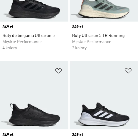
Price
349 zł
Price
349 zł
Buty do biegania Ultrarun 5
Buty Ultrarun 5 TR Running
Męskie Performance
Męskie Performance
4 kolory
2 kolory
Dodaj do listy życzeń
Do
Price
349 zł
Price
349 zł