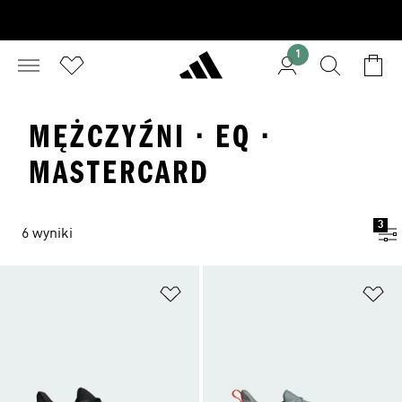
1
MĘŻCZYŹNI · EQ ·
MASTERCARD
3
6 wyniki
Dodaj do listy życzeń
Do