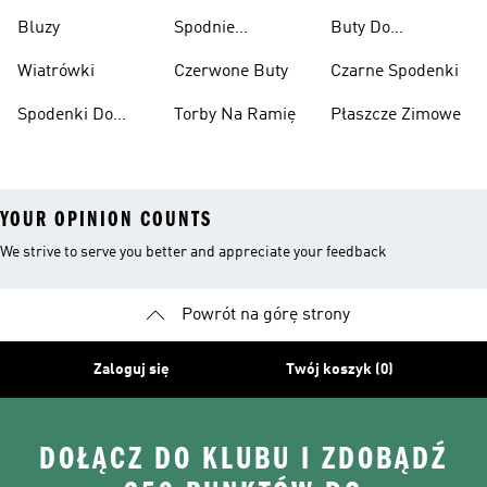
Narciarskie
Bluzy
Spodnie
Buty Do
Narciarskie
Koszykówki
Wiatrówki
Czerwone Buty
Czarne Spodenki
Spodenki Do
Torby Na Ramię
Płaszcze Zimowe
Kolan
YOUR OPINION COUNTS
We strive to serve you better and appreciate your feedback
Powrót na górę strony
Zaloguj się
Twój koszyk (0)
DOŁĄCZ DO KLUBU I ZDOBĄDŹ