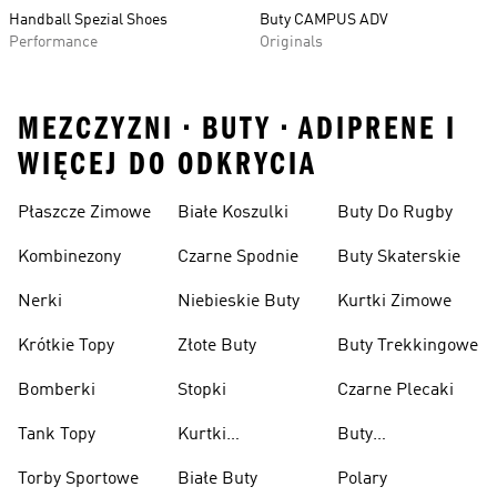
Handball Spezial Shoes
Buty CAMPUS ADV
Performance
Originals
MEZCZYZNI • BUTY • ADIPRENE I
WIĘCEJ DO ODKRYCIA
Płaszcze Zimowe
Białe Koszulki
Buty Do Rugby
Kombinezony
Czarne Spodnie
Buty Skaterskie
Nerki
Niebieskie Buty
Kurtki Zimowe
Krótkie Topy
Złote Buty
Buty Trekkingowe
Bomberki
Stopki
Czarne Plecaki
Tank Topy
Kurtki
Buty
Przeciwdeszczowe
Wspinaczkowe
Torby Sportowe
Białe Buty
Polary