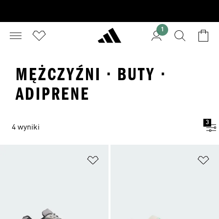
1
MĘŻCZYŹNI · BUTY ·
ADIPRENE
3
4 wyniki
Dodaj do listy życzeń
Do