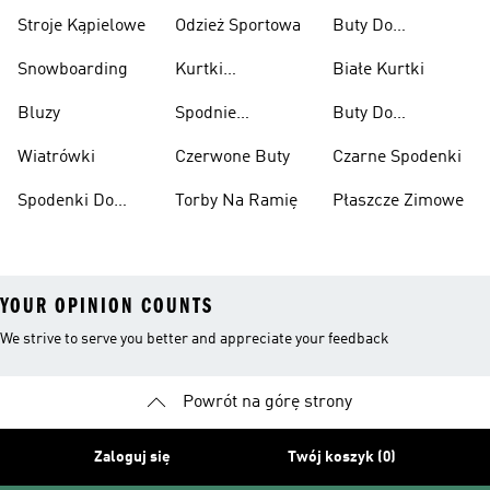
Stroje Kąpielowe
Odzież Sportowa
Buty Do
Podnoszenia
Snowboarding
Kurtki
Białe Kurtki
Ciężarów
Narciarskie
Bluzy
Spodnie
Buty Do
Narciarskie
Koszykówki
Wiatrówki
Czerwone Buty
Czarne Spodenki
Spodenki Do
Torby Na Ramię
Płaszcze Zimowe
Kolan
YOUR OPINION COUNTS
We strive to serve you better and appreciate your feedback
Powrót na górę strony
Zaloguj się
Twój koszyk (0)