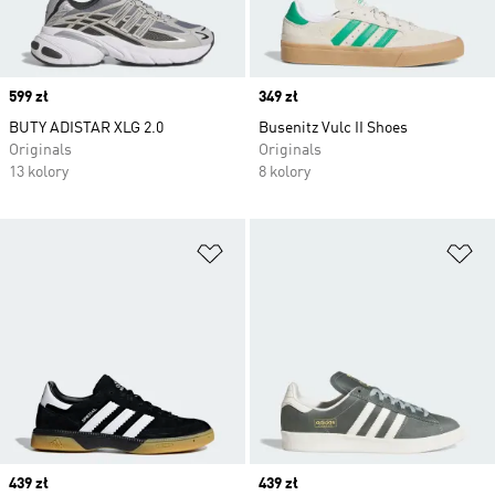
Price
599 zł
Price
349 zł
BUTY ADISTAR XLG 2.0
Busenitz Vulc II Shoes
Originals
Originals
13 kolory
8 kolory
Dodaj do listy życzeń
Do
Price
439 zł
Price
439 zł