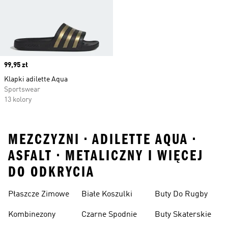
Price
99,95 zł
Klapki adilette Aqua
Sportswear
13 kolory
MEZCZYZNI • ADILETTE AQUA •
ASFALT • METALICZNY I WIĘCEJ
DO ODKRYCIA
Płaszcze Zimowe
Białe Koszulki
Buty Do Rugby
Kombinezony
Czarne Spodnie
Buty Skaterskie