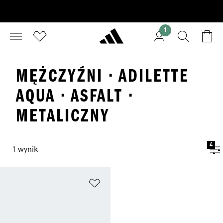
1
MĘŻCZYŹNI · ADILETTE
AQUA · ASFALT ·
METALICZNY
4
1 wynik
Dodaj do listy życzeń