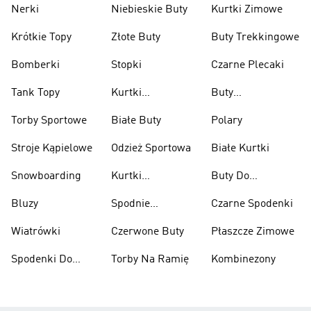
Nerki
Niebieskie Buty
Kurtki Zimowe
Krótkie Topy
Złote Buty
Buty Trekkingowe
Bomberki
Stopki
Czarne Plecaki
Tank Topy
Kurtki
Buty
Przeciwdeszczowe
Wspinaczkowe
Torby Sportowe
Białe Buty
Polary
Stroje Kąpielowe
Odzież Sportowa
Białe Kurtki
Snowboarding
Kurtki
Buty Do
Narciarskie
Koszykówki
Bluzy
Spodnie
Czarne Spodenki
Narciarskie
Wiatrówki
Czerwone Buty
Płaszcze Zimowe
Spodenki Do
Torby Na Ramię
Kombinezony
Kolan