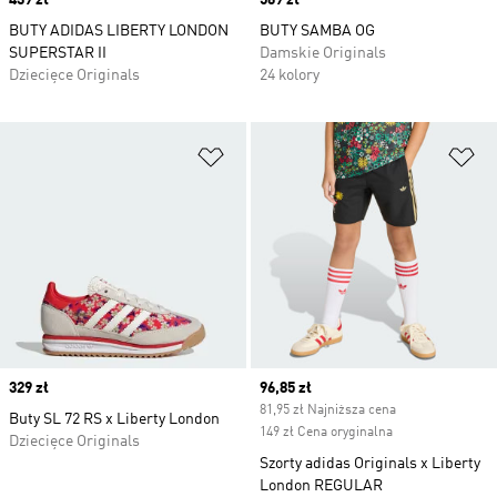
Price
439 zł
Price
569 zł
BUTY ADIDAS LIBERTY LONDON
BUTY SAMBA OG
SUPERSTAR II
Damskie Originals
Dziecięce Originals
24 kolory
Dodaj do listy życzeń
Do
Price
329 zł
Current price
96,85 zł
81,95 zł Najniższa cena
Buty SL 72 RS x Liberty London
149 zł Cena oryginalna
Dziecięce Originals
Szorty adidas Originals x Liberty
London REGULAR