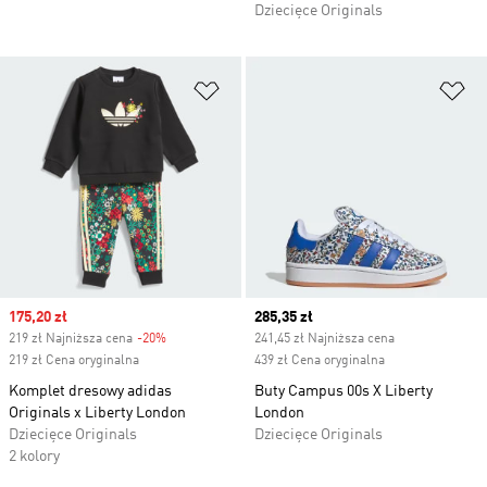
Dziecięce Originals
Dodaj do listy życzeń
Do
Sale price
175,20 zł
Current price
285,35 zł
219 zł Najniższa cena
-20%
Discount
241,45 zł Najniższa cena
219 zł Cena oryginalna
439 zł Cena oryginalna
Komplet dresowy adidas
Buty Campus 00s X Liberty
Originals x Liberty London
London
Dziecięce Originals
Dziecięce Originals
2 kolory