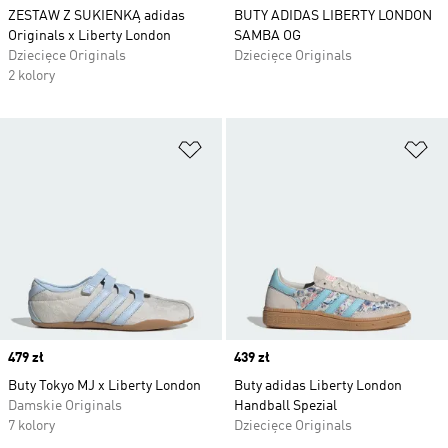
ZESTAW Z SUKIENKĄ adidas
BUTY ADIDAS LIBERTY LONDON
Originals x Liberty London
SAMBA OG
Dziecięce Originals
Dziecięce Originals
2 kolory
Dodaj do listy życzeń
Do
Price
479 zł
Price
439 zł
Buty Tokyo MJ x Liberty London
Buty adidas Liberty London
Damskie Originals
Handball Spezial
7 kolory
Dziecięce Originals