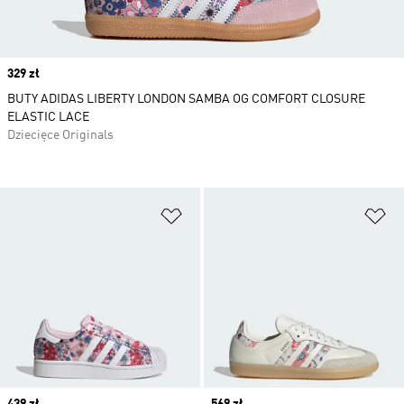
Price
329 zł
BUTY ADIDAS LIBERTY LONDON SAMBA OG COMFORT CLOSURE
ELASTIC LACE
Dziecięce Originals
Dodaj do listy życzeń
Do