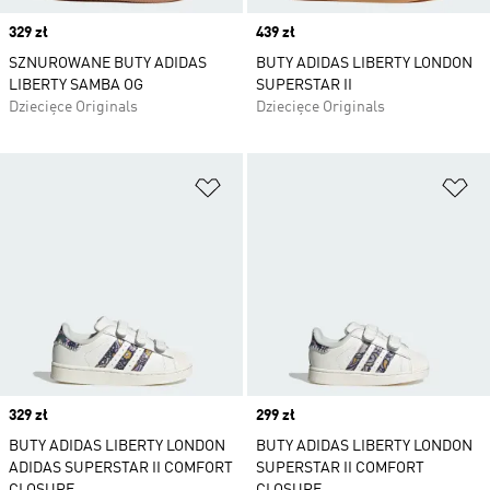
Price
329 zł
Price
439 zł
SZNUROWANE BUTY ADIDAS
BUTY ADIDAS LIBERTY LONDON
LIBERTY SAMBA OG
SUPERSTAR II
Dziecięce Originals
Dziecięce Originals
Dodaj do listy życzeń
Do
Price
329 zł
Price
299 zł
BUTY ADIDAS LIBERTY LONDON
BUTY ADIDAS LIBERTY LONDON
ADIDAS SUPERSTAR II COMFORT
SUPERSTAR II COMFORT