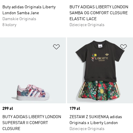
Buty adidas Originals Liberty
BUTY ADIDAS LIBERTY LONDON
London Samba Jane
SAMBA OG COMFORT CLOSURE
Damskie Originals
ELASTIC LACE
8 kolory
Dziecięce Originals
Dodaj do listy życzeń
Do
Price
299 zł
Price
179 zł
BUTY ADIDAS LIBERTY LONDON
ZESTAW Z SUKIENKĄ adidas
SUPERSTAR II COMFORT
Originals x Liberty London
CLOSURE
Dziecięce Originals