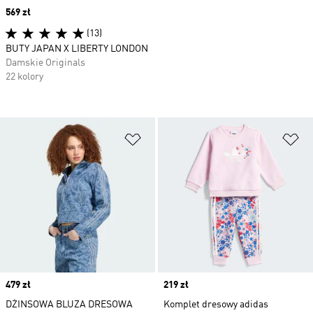
Price
569 zł
(13)
BUTY JAPAN X LIBERTY LONDON
Damskie Originals
22 kolory
Dodaj do listy życzeń
Do
Price
479 zł
Price
219 zł
DŻINSOWA BLUZA DRESOWA
Komplet dresowy adidas