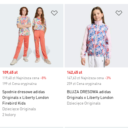
Dodaj do listy życzeń
Do
Sale price
109,45 zł
Sale price
142,45 zł
119,40 zł Najniższa cena
-8%
Discount
147,63 zł Najniższa cena
-3%
Discount
199 zł Cena oryginalna
259 zł Cena oryginalna
Spodnie dresowe adidas
BLUZA DRESOWA adidas
Originals x Liberty London
Originals x Liberty London
Firebird Kids
Dziecięce Originals
Dziecięce Originals
2 kolory