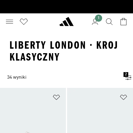
1
LIBERTY LONDON · KROJ
KLASYCZNY
2
34 wyniki
Dodaj do listy życzeń
Do