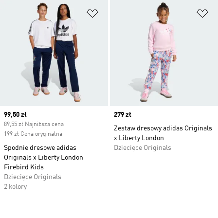
Dodaj do listy życzeń
Do
Current price
99,50 zł
Price
279 zł
89,55 zł Najniższa cena
Zestaw dresowy adidas Originals
199 zł Cena oryginalna
x Liberty London
Spodnie dresowe adidas
Dziecięce Originals
Originals x Liberty London
Firebird Kids
Dziecięce Originals
2 kolory