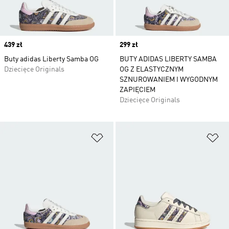
Price
439 zł
Price
299 zł
Buty adidas Liberty Samba OG
BUTY ADIDAS LIBERTY SAMBA
Dziecięce Originals
OG Z ELASTYCZNYM
SZNUROWANIEM I WYGODNYM
ZAPIĘCIEM
Dziecięce Originals
Dodaj do listy życzeń
Do