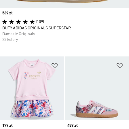
Price
569 zł
(109)
BUTY ADIDAS ORIGINALS SUPERSTAR
Damskie Originals
23 kolory
Dodaj do listy życzeń
Do
Price
179 zł
Price
439 zł