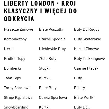
LIBERTY LONDON • KROJ
KLASYCZNY I WIĘCEJ DO
ODKRYCIA
Płaszcze Zimowe
Białe Koszulki
Buty Do Rugby
Kombinezony
Czarne Spodnie
Buty Skaterskie
Nerki
Niebieskie Buty
Kurtki Zimowe
Krótkie Topy
Złote Buty
Buty Trekkingowe
Bomberki
Stopki
Czarne Plecaki
Tank Topy
Kurtki
Buty
Przeciwdeszczowe
Wspinaczkowe
Torby Sportowe
Białe Buty
Polary
Stroje Kąpielowe
Odzież Sportowa
Białe Kurtki
Snowboarding
Kurtki
Buty Do