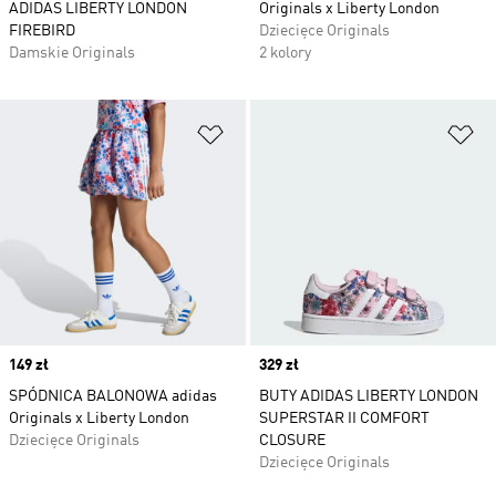
ADIDAS LIBERTY LONDON
Originals x Liberty London
FIREBIRD
Dziecięce Originals
Damskie Originals
2 kolory
Dodaj do listy życzeń
Do
Price
149 zł
Price
329 zł
SPÓDNICA BALONOWA adidas
BUTY ADIDAS LIBERTY LONDON
Originals x Liberty London
SUPERSTAR II COMFORT
Dziecięce Originals
CLOSURE
Dziecięce Originals