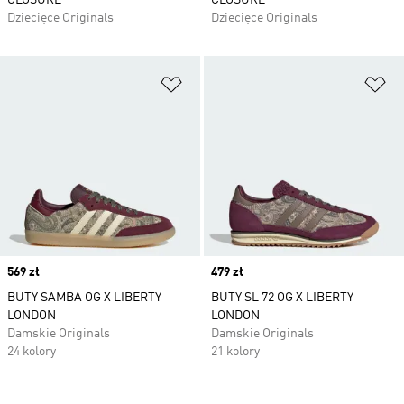
CLOSURE
CLOSURE
Dziecięce Originals
Dziecięce Originals
Dodaj do listy życzeń
Do
Price
569 zł
Price
479 zł
BUTY SAMBA OG X LIBERTY
BUTY SL 72 OG X LIBERTY
LONDON
LONDON
Damskie Originals
Damskie Originals
24 kolory
21 kolory