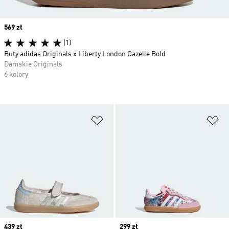
Price
569 zł
(1)
Buty adidas Originals x Liberty London Gazelle Bold
Damskie Originals
6 kolory
Dodaj do listy życzeń
Do
Price
439 zł
Price
299 zł