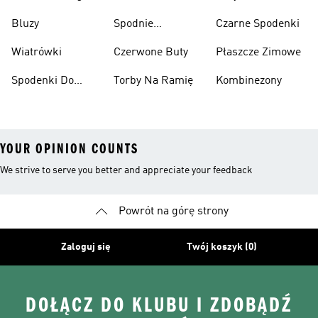
Narciarskie
Koszykówki
Bluzy
Spodnie
Czarne Spodenki
Narciarskie
Wiatrówki
Czerwone Buty
Płaszcze Zimowe
Spodenki Do
Torby Na Ramię
Kombinezony
Kolan
YOUR OPINION COUNTS
We strive to serve you better and appreciate your feedback
Powrót na górę strony
Zaloguj się
Twój koszyk (0)
DOŁĄCZ DO KLUBU I ZDOBĄDŹ