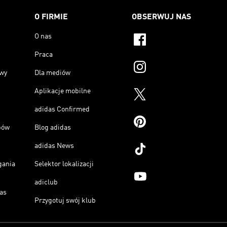
O FIRMIE
OBSERWUJ NAS
O nas
Praca
owy
Dla mediów
Aplikacje mobilne
adidas Confirmed
pów
Blog adidas
adidas News
gania
Selektor lokalizacji
adiclub
as
Przygotuj swój klub