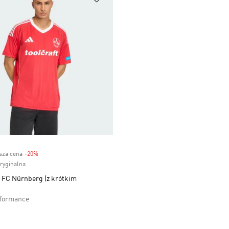
ższa cena
-20%
Discount
oryginalna
. FC Nürnberg (z krótkim
rformance