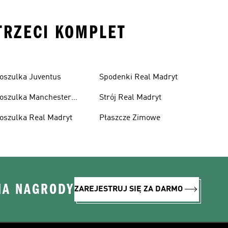
 TRZECI KOMPLET
oszulka Juventus
Spodenki Real Madryt
oszulka Manchester
Strój Real Madryt
nited
oszulka Real Madryt
Płaszcze Zimowe
NA NAGRODY
ZAREJESTRUJ SIĘ ZA DARMO