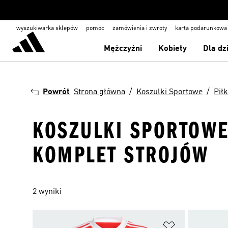
wyszukiwarka sklepów
pomoc
zamówienia i zwroty
karta podarunkowa
Mężczyźni
Kobiety
Dla dz
Powrót
Strona główna
Koszulki Sportowe
Pił
KOSZULKI SPORTOWE 
KOMPLET STROJÓW
2 wyniki
Dodaj do listy