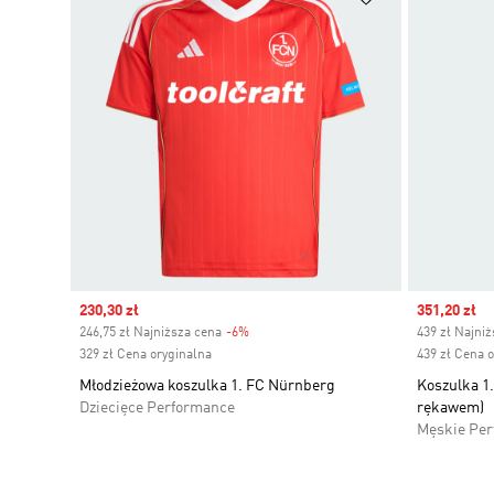
Sale price
230,30 zł
Sale price
351,20 zł
246,75 zł Najniższa cena
-6%
Discount
439 zł Najni
329 zł Cena oryginalna
439 zł Cena 
Młodzieżowa koszulka 1. FC Nürnberg
Koszulka 1
Dziecięce Performance
rękawem)
Męskie Pe