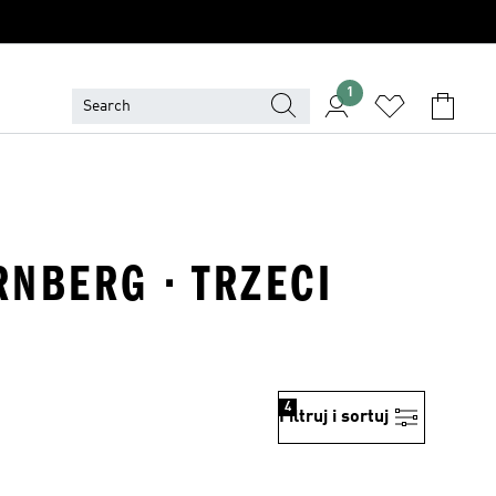
1
RNBERG · TRZECI
4
Filtruj i sortuj