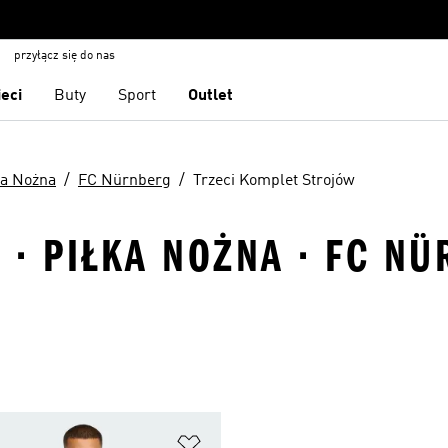
przyłącz się do nas
ieci
Buty
Sport
Outlet
ka Nożna
FC Nürnberg
Trzeci Komplet Strojów
· PIŁKA NOŻNA · FC NÜ
 życzeń
Dodaj do listy życzeń