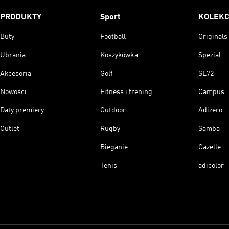
PRODUKTY
Sport
KOLEKC
Buty
Football
Originals
Ubrania
Koszykówka
Spezial
Akcesoria
Golf
SL72
Nowości
Fitness i trening
Campus
Daty premiery
Outdoor
Adizero
Outlet
Rugby
Samba
Bieganie
Gazelle
Tenis
adicolor