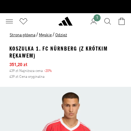
1
/
/
Strona główna
Męskie
Odzież
KOSZULKA 1. FC NÜRNBERG (Z KRÓTKIM
RĘKAWEM)
Ceny na wyprzedaży
351,20 zł
439 zł Najniższa cena
-20%
Zniżka
439 zł Cena oryginalna