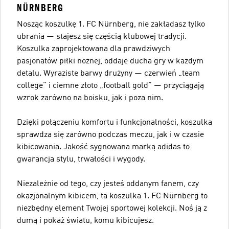
NÜRNBERG
Nosząc koszulkę 1. FC Nürnberg, nie zakładasz tylko
ubrania — stajesz się częścią klubowej tradycji.
Koszulka zaprojektowana dla prawdziwych
pasjonatów piłki nożnej, oddaje ducha gry w każdym
detalu. Wyraziste barwy drużyny — czerwień „team
college” i ciemne złoto „football gold” — przyciągają
wzrok zarówno na boisku, jak i poza nim.
Dzięki połączeniu komfortu i funkcjonalności, koszulka
sprawdza się zarówno podczas meczu, jak i w czasie
kibicowania. Jakość sygnowana marką adidas to
gwarancja stylu, trwałości i wygody.
Niezależnie od tego, czy jesteś oddanym fanem, czy
okazjonalnym kibicem, ta koszulka 1. FC Nürnberg to
niezbędny element Twojej sportowej kolekcji. Noś ją z
dumą i pokaż światu, komu kibicujesz.