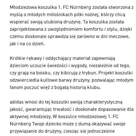
Młodzieżowa koszulka 1. FC Nürnberg została stworzona z
myślą o młodych miłośnikach piłki nożnej, którzy chcą
wspierać swoją ulubioną drużynę. Ta koszulka została
zaprojektowana z uwzględnieniem komfortu i stylu, dzięki
czemu doskonale sprawdza się zarówno w dni meczowe,
jak i na co dzień.
Krótkie rękawy i oddychający materiał zapewniają
dzieciom uczucie świeżości i wygody, niezależnie od tego,
czy grają na boisku, czy kibicują z trybun. Projekt koszulki
odzwierciedla kultowe barwy drużyny, pozwalając młodym
fanom poczuć więź z bogatą historią klubu.
adidas wnosi do tej koszulki swoją charakterystyczną
jakość, gwarantując trwałość i doskonałe dopasowanie dla
aktywnej młodzieży. W koszulce młodzieżowej 1. FC
Nürnberg Twoje dziecko może z dumą okazywać swoje
przywiązanie do drużyny, ciesząc się jednocześnie