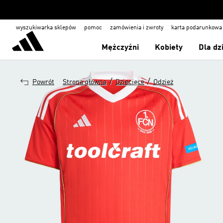
wyszukiwarka sklepów
pomoc
zamówienia i zwroty
karta podarunkowa
Mężczyźni
Kobiety
Dla dz
/
/
Powrót
Strona główna
Dziecięce
Odzież