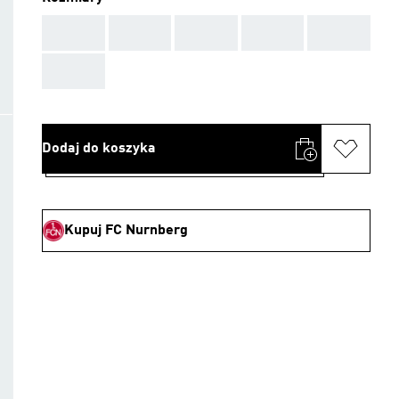
AAA
AAA
AAA
AAA
AAA
AAA
Dodaj do koszyka
Kupuj FC Nurnberg