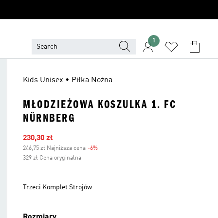
1
Kids Unisex • Piłka Nożna
MŁODZIEŻOWA KOSZULKA 1. FC
NÜRNBERG
Ceny na wyprzedaży
230,30 zł
246,75 zł Najniższa cena
-6%
Zniżka
329 zł Cena oryginalna
Trzeci Komplet Strojów
Rozmiary