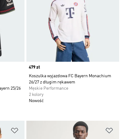
Price
479 zł
Koszulka wyjazdowa FC Bayern Monachium
26/27 z długim rękawem
ayern 25/26
Męskie Performance
2 kolory
Nowość
Dodaj do listy życzeń
Dodaj do li