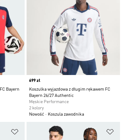
Price
699 zł
 FC Bayern
Koszulka wyjazdowa z długim rękawem FC
Bayern 26/27 Authentic
Męskie Performance
2 kolory
Nowość
Koszula zawodnika
Dodaj do listy życzeń
Dodaj do li