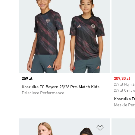
Price
259 zł
Sale price
209,30 zł
299 zł Najni
Koszulka FC Bayern 25/26 Pre-Match Kids
299 zł Cena 
Dziecięce Performance
Koszulka F
Męskie Pe
Dodaj do listy