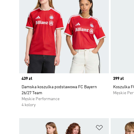
Price
439 zł
Price
399 zł
Damska koszulka podstawowa FC Bayern
Koszulka F
26/27 Team
Męskie Pe
Męskie Performance
4 kolory
Dodaj do listy