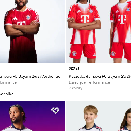
Price
329 zł
omowa FC Bayern 26/27 Authentic
Koszulka domowa FC Bayern 25/26
rformance
Dziecięce Performance
2 kolory
wodnika
 życzeń
Dodaj do listy życzeń