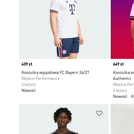
Price
439 zł
Price
649 zł
Koszulka wyjazdowa FC Bayern 26/27
Koszulka w
Męskie Performance
Authentic
4 kolory
Męskie Pe
Nowość
2 kolory
Nowość
K
Dodaj do listy