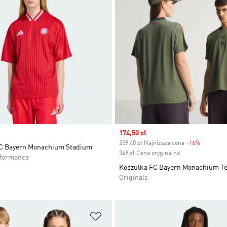
Sale price
174,50 zł
209,40 zł Najniższa cena
-16%
Discount
C Bayern Monachium Stadium
349 zł Cena oryginalna
rformance
Koszulka FC Bayern Monachium Te
Originals
 życzeń
Dodaj do listy życzeń