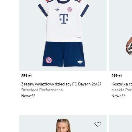
Price
259 zł
Price
299 zł
Zestaw wyjazdowy dziecięcy FC Bayern 26/27
Koszulka r
Dziecięce Performance
Męskie Pe
Nowość
Nowość
Dodaj do listy