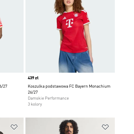
Price
439 zł
6/27
Koszulka podstawowa FC Bayern Monachium
26/27
Damskie Performance
3 kolory
Dodaj do listy życzeń
Dodaj do li