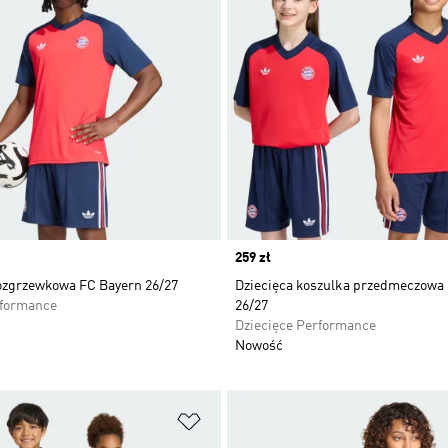
Price
259 zł
ozgrzewkowa FC Bayern 26/27
Dziecięca koszulka przedmeczowa
rformance
26/27
Dziecięce Performance
Nowość
 życzeń
Dodaj do listy życzeń