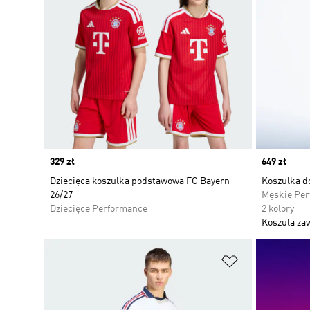
Price
329 zł
Price
649 zł
Dziecięca koszulka podstawowa FC Bayern
Koszulka d
26/27
Męskie Pe
Dziecięce Performance
2 kolory
Koszula za
Dodaj do listy