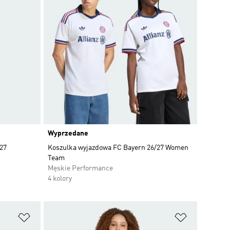
Wyprzedane
27
Koszulka wyjazdowa FC Bayern 26/27 Women
Team
Męskie Performance
4 kolory
Dodaj do listy życzeń
Dodaj do li