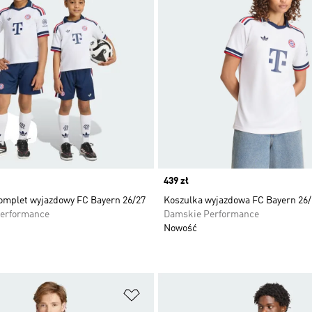
Price
439 zł
komplet wyjazdowy FC Bayern 26/27
Koszulka wyjazdowa FC Bayern 26/
Performance
Damskie Performance
Nowość
 życzeń
Dodaj do listy życzeń