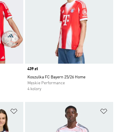
Price
439 zł
Koszulka FC Bayern 25/26 Home
Męskie Performance
4 kolory
Dodaj do listy życzeń
Dodaj do li