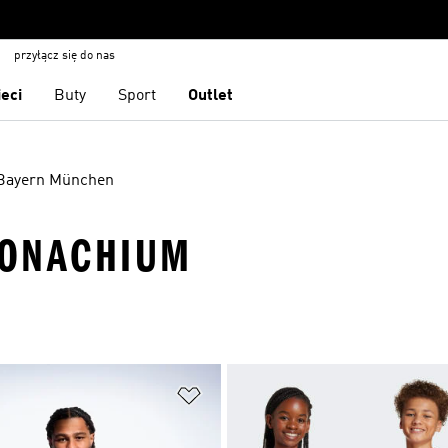
przyłącz się do nas
ieci
Buty
Sport
Outlet
Bayern München
MONACHIUM
 życzeń
Dodaj do listy życzeń