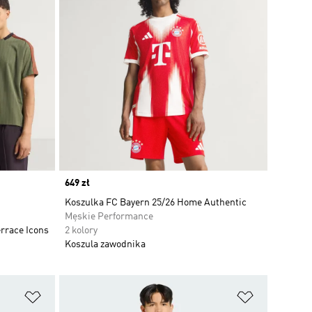
Price
649 zł
Koszulka FC Bayern 25/26 Home Authentic
Męskie Performance
rrace Icons
2 kolory
Koszula zawodnika
Dodaj do listy życzeń
Dodaj do li