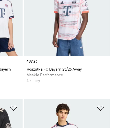
Price
439 zł
Bayern
Koszulka FC Bayern 25/26 Away
Męskie Performance
4 kolory
Dodaj do listy życzeń
Dodaj do li