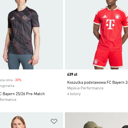
Price
439 zł
ższa cena
-30%
Discount
Koszulka podstawowa FC Bayern 2
oryginalna
Męskie Performance
C Bayern 25/26 Pre-Match
4 kolory
rformance
 życzeń
Dodaj do listy życzeń