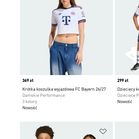
Price
369 zł
Price
299 zł
Krótka koszulka wyjazdowa FC Bayern 26/27
Dziecięcy 
Damskie Performance
Dziecięce 
3 kolory
Nowość
Nowość
Dodaj do listy