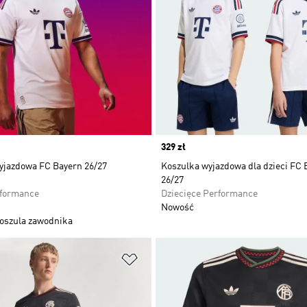
Price
329 zł
yjazdowa FC Bayern 26/27
Koszulka wyjazdowa dla dzieci FC 
26/27
rformance
Dziecięce Performance
Nowość
oszula zawodnika
 życzeń
Dodaj do listy życzeń