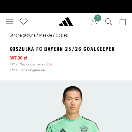
1
/
/
Strona główna
Męskie
Odzież
KOSZULKA FC BAYERN 25/26 GOALKEEPER
Ceny na wyprzedaży
307,30 zł
439 zł Najniższa cena
-30%
Zniżka
439 zł Cena oryginalna