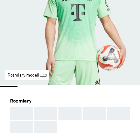
Rozmiary modeli
Rozmiary
AAA
AAA
AAA
AAA
AAA
AAA
AAA