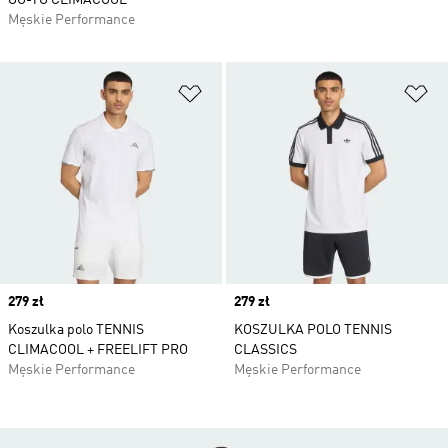
GO-TO CLIMACOOL
Męskie Performance
Dodaj do listy życzeń
Do
Price
279 zł
Price
279 zł
Koszulka polo TENNIS
KOSZULKA POLO TENNIS
CLIMACOOL + FREELIFT PRO
CLASSICS
Męskie Performance
Męskie Performance