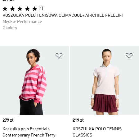
(1)
KOSZULKA POLO TENISOWA CLIMACOOL+ AIRCHILL FREELIFT
Męskie Performance
2 kolory
Dodaj do listy życzeń
Do
Price
279 zł
Price
219 zł
Koszulka polo Essentials
KOSZULKA POLO TENNIS
Contemporary French Terry
CLASSICS