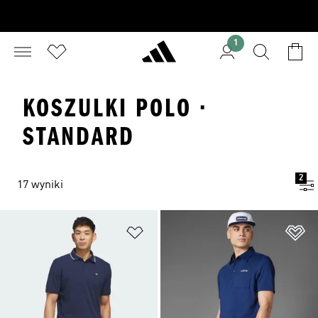
1
KOSZULKI POLO ·
STANDARD
2
17 wyniki
Dodaj do listy życzeń
Do