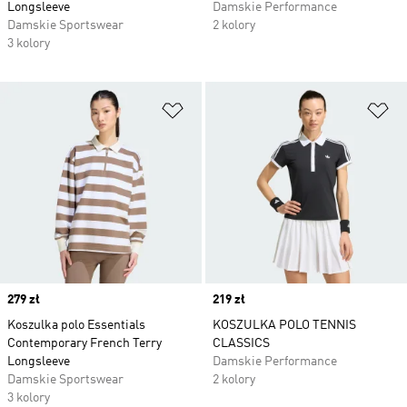
Longsleeve
Damskie Performance
Damskie Sportswear
2 kolory
3 kolory
Dodaj do listy życzeń
Do
Price
279 zł
Price
219 zł
Koszulka polo Essentials
KOSZULKA POLO TENNIS
Contemporary French Terry
CLASSICS
Longsleeve
Damskie Performance
Damskie Sportswear
2 kolory
3 kolory