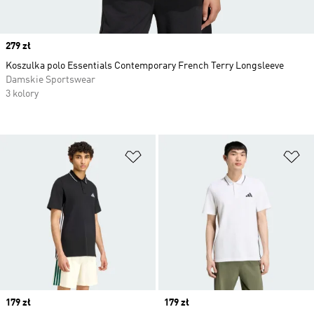
Price
279 zł
Koszulka polo Essentials Contemporary French Terry Longsleeve
Damskie Sportswear
3 kolory
Dodaj do listy życzeń
Do
Price
179 zł
Price
179 zł