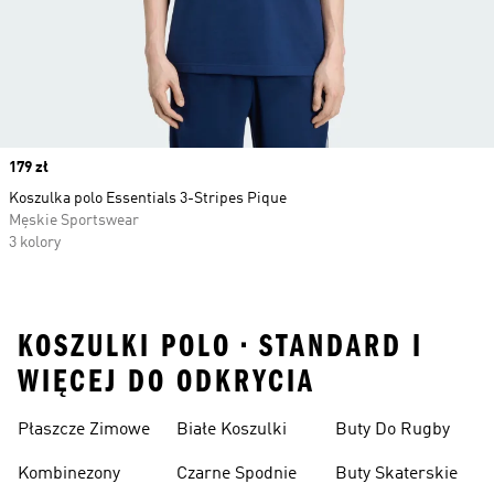
Price
179 zł
Koszulka polo Essentials 3-Stripes Pique
Męskie Sportswear
3 kolory
KOSZULKI POLO • STANDARD I
WIĘCEJ DO ODKRYCIA
Płaszcze Zimowe
Białe Koszulki
Buty Do Rugby
Kombinezony
Czarne Spodnie
Buty Skaterskie