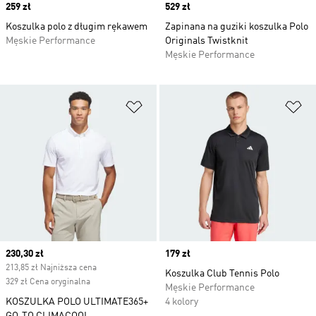
Price
259 zł
Price
529 zł
Koszulka polo z długim rękawem
Zapinana na guziki koszulka Polo
Męskie Performance
Originals Twistknit
Męskie Performance
Dodaj do listy życzeń
Do
Current price
230,30 zł
Price
179 zł
213,85 zł Najniższa cena
Koszulka Club Tennis Polo
329 zł Cena oryginalna
Męskie Performance
KOSZULKA POLO ULTIMATE365+
4 kolory