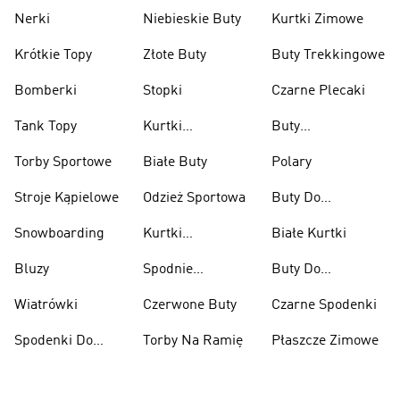
Nerki
Niebieskie Buty
Kurtki Zimowe
Krótkie Topy
Złote Buty
Buty Trekkingowe
Bomberki
Stopki
Czarne Plecaki
Tank Topy
Kurtki
Buty
Przeciwdeszczowe
Wspinaczkowe
Torby Sportowe
Białe Buty
Polary
Stroje Kąpielowe
Odzież Sportowa
Buty Do
Podnoszenia
Snowboarding
Kurtki
Białe Kurtki
Ciężarów
Narciarskie
Bluzy
Spodnie
Buty Do
Narciarskie
Koszykówki
Wiatrówki
Czerwone Buty
Czarne Spodenki
Spodenki Do
Torby Na Ramię
Płaszcze Zimowe
Kolan