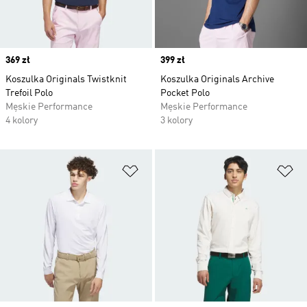
Price
369 zł
Price
399 zł
Koszulka Originals Twistknit
Koszulka Originals Archive
Trefoil Polo
Pocket Polo
Męskie Performance
Męskie Performance
4 kolory
3 kolory
Dodaj do listy życzeń
Do