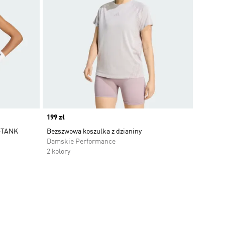
Price
199 zł
-TANK
Bezszwowa koszulka z dzianiny
Damskie Performance
2 kolory