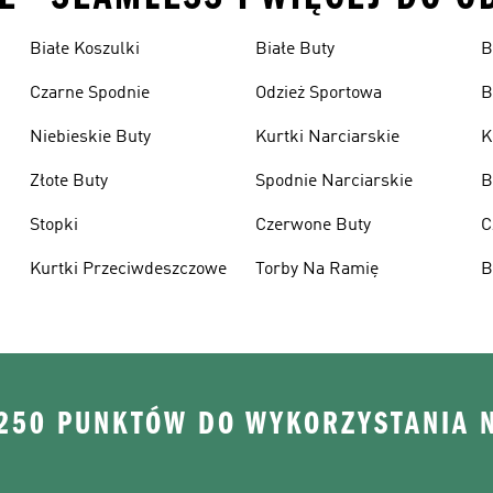
Białe Koszulki
Białe Buty
B
Czarne Spodnie
Odzież Sportowa
B
Niebieskie Buty
Kurtki Narciarskie
K
Złote Buty
Spodnie Narciarskie
B
Stopki
Czerwone Buty
C
Kurtki Przeciwdeszczowe
Torby Na Ramię
B
 250 PUNKTÓW DO WYKORZYSTANIA 