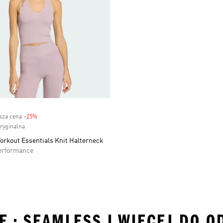
ższa cena
-25%
Discount
oryginalna
orkout Essentials Knit Halterneck
erformance
E • SEAMLESS I WIĘCEJ DO O