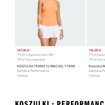
Sale price
167,30 zł
Sale price
134,25 zł
179,25 zł Najniższa cena
-6%
Discount
179 zł Najni
239 zł Cena oryginalna
179 zł Cena 
KOSZULKA TENNIS CLIMACOOL Y-TANK
Koszulka W
Damskie Performance
Damskie P
3 kolory
2 kolory
KOSZULKI • PERFORMANC