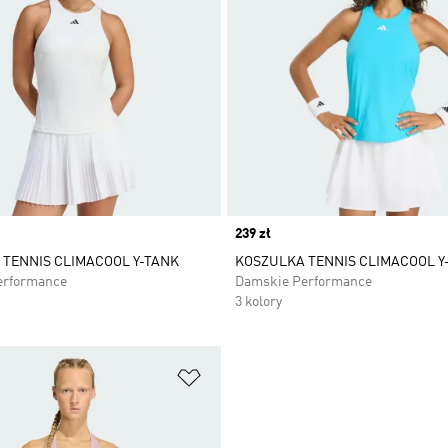
Price
239 zł
TENNIS CLIMACOOL Y-TANK
KOSZULKA TENNIS CLIMACOOL Y
erformance
Damskie Performance
3 kolory
 życzeń
Dodaj do listy życzeń