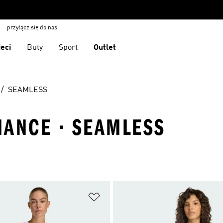
przyłącz się do nas
ieci
Buty
Sport
Outlet
SEAMLESS
MANCE · SEAMLESS
 życzeń
Dodaj do listy życzeń