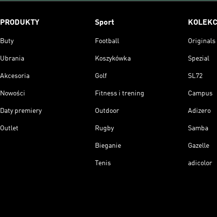
PRODUKTY
Sport
KOLEKC
Buty
Football
Originals
Ubrania
Koszykówka
Spezial
Akcesoria
Golf
SL72
Nowości
Fitness i trening
Campus
Daty premiery
Outdoor
Adizero
Outlet
Rugby
Samba
Bieganie
Gazelle
Tenis
adicolor