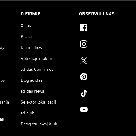
O FIRMIE
OBSERWUJ NAS
O nas
Praca
owy
Dla mediów
Aplikacje mobilne
adidas Confirmed
pów
Blog adidas
adidas News
gania
Selektor lokalizacji
adiclub
as
Przygotuj swój klub