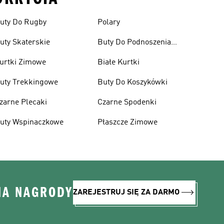
uty Do Rugby
Polary
uty Skaterskie
Buty Do Podnoszenia
Ciężarów
urtki Zimowe
Białe Kurtki
uty Trekkingowe
Buty Do Koszykówki
zarne Plecaki
Czarne Spodenki
uty Wspinaczkowe
Płaszcze Zimowe
NA NAGRODY
ZAREJESTRUJ SIĘ ZA DARMO