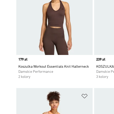
Price
179 zł
Price
239 zł
Koszulka Workout Essentials Knit Halterneck
KOSZULKA 
Damskie Performance
Damskie P
2 kolory
3 kolory
Dodaj do listy