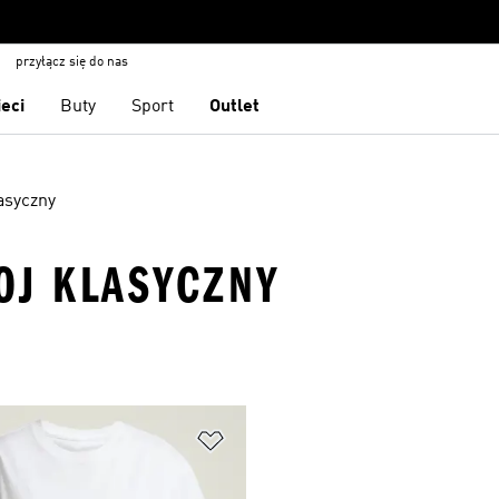
przyłącz się do nas
ieci
Buty
Sport
Outlet
asyczny
ROJ KLASYCZNY
 życzeń
Dodaj do listy życzeń