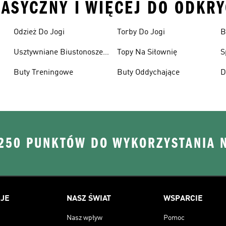
KLASYCZNY I WIĘCEJ DO ODKRY
Odzież Do Jogi
Torby Do Jogi
B
S
Usztywniane Biustonosze
Topy Na Siłownię
S
Sportowe
Buty Treningowe
Buty Oddychające
D
 250 PUNKTÓW DO WYKORZYSTANIA 
JE
NASZ ŚWIAT
WSPARCIE
Nasz wpływ
Pomoc