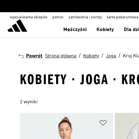
wyszukiwarka sklepów
pomoc
zamówienia i zwroty
karta podarunkowa
Mężczyźni
Kobiety
Dla dz
Powrót
Strona główna
Kobiety
Joga
Kroj Kl
KOBIETY · JOGA · K
2 wyniki
Dodaj do listy