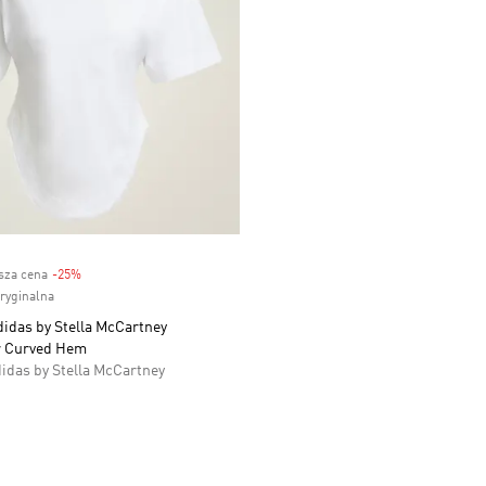
ższa cena
-25%
Discount
oryginalna
idas by Stella McCartney
r Curved Hem
idas by Stella McCartney