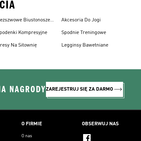
CIA
ezszwowe Biustonosze
Akcesoria Do Jogi
portowe
podenki Kompresyjne
Spodnie Treningowe
resy Na Siłownię
Legginsy Bawełniane
NA NAGRODY
ZAREJESTRUJ SIĘ ZA DARMO
O FIRMIE
OBSERWUJ NAS
O nas