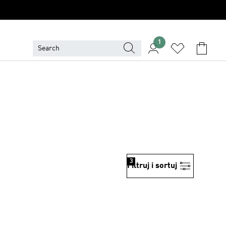
1
3
Filtruj i sortuj