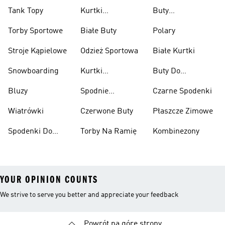
Tank Topy
Kurtki
Buty
Przeciwdeszczowe
Wspinaczkowe
Torby Sportowe
Białe Buty
Polary
Stroje Kąpielowe
Odzież Sportowa
Białe Kurtki
Snowboarding
Kurtki
Buty Do
Narciarskie
Koszykówki
Bluzy
Spodnie
Czarne Spodenki
Narciarskie
Wiatrówki
Czerwone Buty
Płaszcze Zimowe
Spodenki Do
Torby Na Ramię
Kombinezony
Kolan
YOUR OPINION COUNTS
We strive to serve you better and appreciate your feedback
Powrót na górę strony