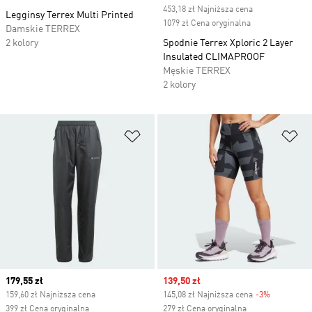
453,18 zł Najniższa cena
Legginsy Terrex Multi Printed
1079 zł Cena oryginalna
Damskie TERREX
2 kolory
Spodnie Terrex Xploric 2 Layer
Insulated CLIMAPROOF
Męskie TERREX
2 kolory
Dodaj do listy życzeń
Do
Current price
179,55 zł
Sale price
139,50 zł
159,60 zł Najniższa cena
145,08 zł Najniższa cena
-3%
Discount
399 zł Cena oryginalna
279 zł Cena oryginalna