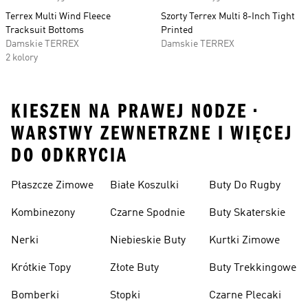
Terrex Multi Wind Fleece
Szorty Terrex Multi 8-Inch Tight
Tracksuit Bottoms
Printed
Damskie TERREX
Damskie TERREX
2 kolory
KIESZEN NA PRAWEJ NODZE •
WARSTWY ZEWNETRZNE I WIĘCEJ
DO ODKRYCIA
Płaszcze Zimowe
Białe Koszulki
Buty Do Rugby
Kombinezony
Czarne Spodnie
Buty Skaterskie
Nerki
Niebieskie Buty
Kurtki Zimowe
Krótkie Topy
Złote Buty
Buty Trekkingowe
Bomberki
Stopki
Czarne Plecaki