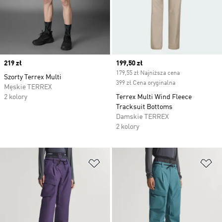
Price
219 zł
Current price
199,50 zł
179,55 zł Najniższa cena
Szorty Terrex Multi
399 zł Cena oryginalna
Męskie TERREX
2 kolory
Terrex Multi Wind Fleece
Tracksuit Bottoms
Damskie TERREX
2 kolory
Dodaj do listy życzeń
Do