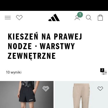
1
KIESZEŃ NA PRAWEJ
NODZE · WARSTWY
ZEWNĘTRZNE
2
10 wyniki
Dodaj do listy życzeń
Do