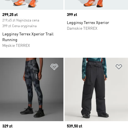
Current price
299,25 zł
Price
399 zł
219,45 zł Najniższa cena
Legginsy Terrex Xperior
399 zł Cena oryginalna
Damskie TERREX
Legginsy Terrex Xperior Trail
Running
Męskie TERREX
Dodaj do listy życzeń
Do
Price
329 zł
Current price
539,50 zł