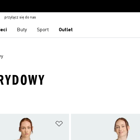
przyłącz się do nas
ieci
Buty
Sport
Outlet
wy
BRYDOWY
 życzeń
Dodaj do listy życzeń