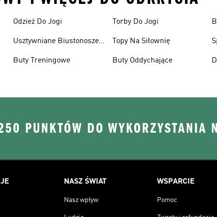
Odzież Do Jogi
Torby Do Jogi
B
S
Usztywniane Biustonosze
Topy Na Siłownię
S
Sportowe
Buty Treningowe
Buty Oddychające
D
 250 PUNKTÓW DO WYKORZYSTANIA 
JE
NASZ ŚWIAT
WSPARCIE
Nasz wpływ
Pomoc