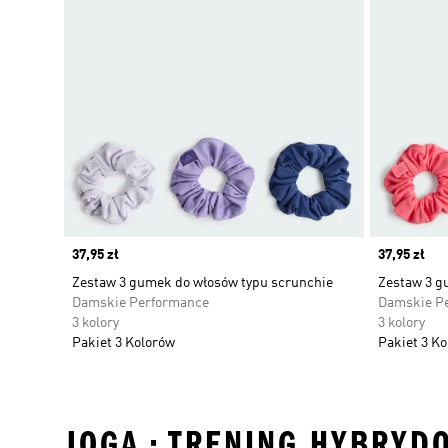
Price
37,95 zł
Price
37,95 zł
Zestaw 3 gumek do włosów typu scrunchie
Zestaw 3 g
Damskie Performance
Damskie P
3 kolory
3 kolory
Pakiet 3 Kolorów
Pakiet 3 K
JOGA • TRENING HYBRYD