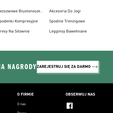
ezszwowe Biustonosze
Akcesoria Do Jogi
portowe
podenki Kompresyjne
Spodnie Treningowe
resy Na Siłownię
Legginsy Bawełniane
NA NAGRODY
ZAREJESTRUJ SIĘ ZA DARMO
O FIRMIE
OBSERWUJ NAS
O nas