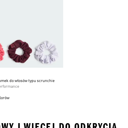
umek do włosów typu scrunchie
erformance
olorów
OWY I WIĘCEJ DO ODKRYCIA