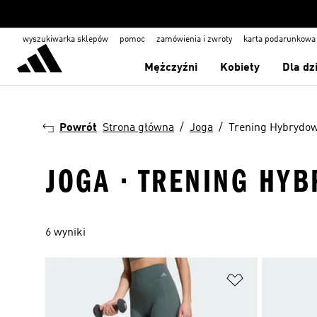
wyszukiwarka sklepów
pomoc
zamówienia i zwroty
karta podarunkowa
Mężczyźni
Kobiety
Dla dz
Powrót
Strona główna
Joga
Trening Hybrydo
JOGA · TRENING HY
6 wyniki
Dodaj do listy