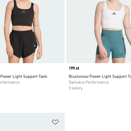
Price
199 zł
 Power Light Support Tank
Biustonosz Power Light Support T
erformance
Damskie Performance
5 kolory
 życzeń
Dodaj do listy życzeń