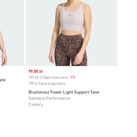
Sale price
99,50 zł
109,45 zł Najniższa cena
-9%
Discount
ank
199 zł Cena oryginalna
Biustonosz Power Light Support Tank
Damskie Performance
5 kolory