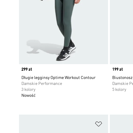
Price
299 zł
Price
199 zł
Długie legginsy Optime Workout Contour
Biustonosz
Damskie Performance
Damskie P
3 kolory
5 kolory
Nowość
Dodaj do listy