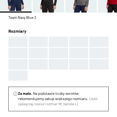
Team Navy Blue 2
Rozmiary
AAA
AAA
AAA
AAA
AAA
AAA
AAA
AAA
AAA
AAA
AAA
AAA
AAA
AAA
AAA
AAA
Za małe.
Na podstawie liczby zwrotów
rekomendujemy zakup większego rozmiaru.
(Jeśli
zazwyczaj nosisz rozmiar M, zamów L)