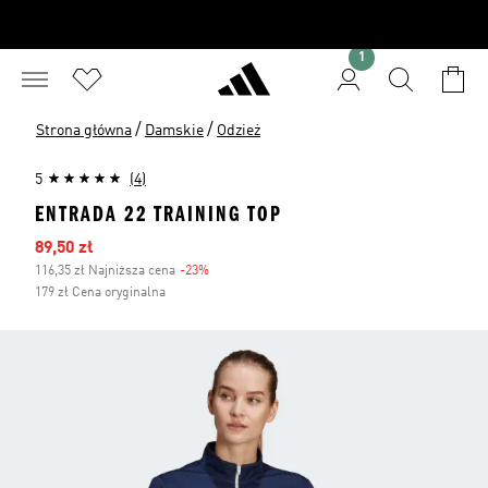
1
/
/
Strona główna
Damskie
Odzież
5
(4)
ENTRADA 22 TRAINING TOP
Ceny na wyprzedaży
89,50 zł
116,35 zł Najniższa cena
-23%
Zniżka
179 zł Cena oryginalna