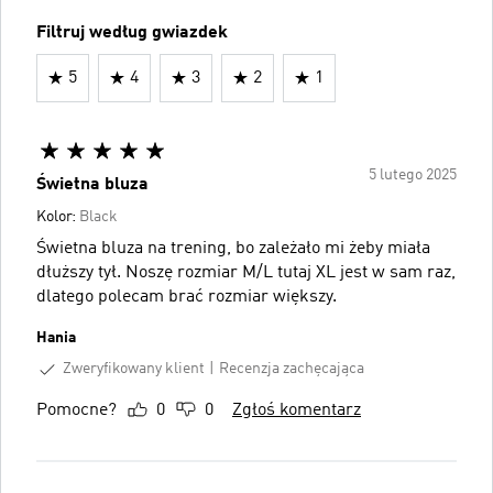
Filtruj według gwiazdek
5
4
3
2
1
5 lutego 2025
Świetna bluza
Kolor:
Black
Świetna bluza na trening, bo zależało mi żeby miała
dłuższy tył. Noszę rozmiar M/L tutaj XL jest w sam raz,
dlatego polecam brać rozmiar większy.
Hania
Zweryfikowany klient
Recenzja zachęcająca
Pomocne?
0
0
Zgłoś komentarz