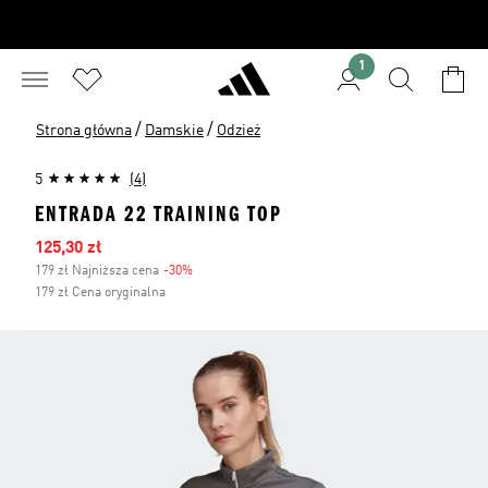
1
/
/
Strona główna
Damskie
Odzież
5
(4)
ENTRADA 22 TRAINING TOP
Ceny na wyprzedaży
125,30 zł
179 zł Najniższa cena
-30%
Zniżka
179 zł Cena oryginalna