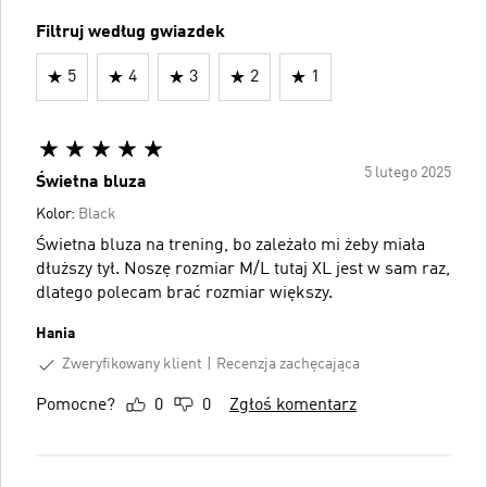
Filtruj według gwiazdek
5
4
3
2
1
5 lutego 2025
Świetna bluza
Kolor:
Black
Świetna bluza na trening, bo zależało mi żeby miała
dłuższy tył. Noszę rozmiar M/L tutaj XL jest w sam raz,
dlatego polecam brać rozmiar większy.
Hania
Zweryfikowany klient
Recenzja zachęcająca
Pomocne?
0
0
Zgłoś komentarz