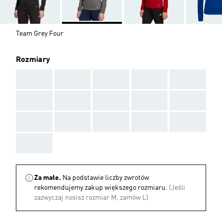
Team Grey Four
Rozmiary
AAA
AAA
AAA
AAA
AAA
AAA
AAA
AAA
AAA
AAA
AAA
AAA
AAA
AAA
AAA
AAA
Za małe.
Na podstawie liczby zwrotów
rekomendujemy zakup większego rozmiaru.
(Jeśli
zazwyczaj nosisz rozmiar M, zamów L)