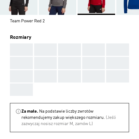
Team Power Red 2
Rozmiary
AAA
AAA
AAA
AAA
AAA
AAA
AAA
AAA
AAA
AAA
AAA
AAA
AAA
AAA
AAA
AAA
Za małe.
Na podstawie liczby zwrotów
rekomendujemy zakup większego rozmiaru.
(Jeśli
zazwyczaj nosisz rozmiar M, zamów L)