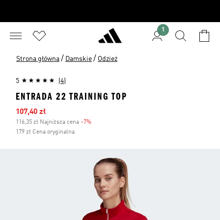
1
/
/
Strona główna
Damskie
Odzież
5
(4)
ENTRADA 22 TRAINING TOP
Ceny na wyprzedaży
107,40 zł
116,35 zł Najniższa cena
-7%
Zniżka
179 zł Cena oryginalna