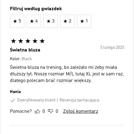
Filtruj według gwiazdek
5
4
3
2
1
5 lutego 2025
Świetna bluza
Kolor:
Black
Świetna bluza na trening, bo zależało mi żeby miała
dłuższy tył. Noszę rozmiar M/L tutaj XL jest w sam raz,
dlatego polecam brać rozmiar większy.
Hania
Zweryfikowany klient
Recenzja zachęcająca
Pomocne?
0
0
Zgłoś komentarz