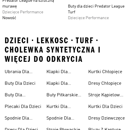
Predator League na sztuczną
murawę
Buty dla dzieci Predator League
Dziecięce Performance
Turf
Nowość
Dziecięce Performance
DZIECI • LEKKOSC • TURF •
CHOLEWKA SYNTETYCZNA I
WIĘCEJ DO ODKRYCIA
Ubrania Dla
Klapki Dla
Kurtki Chłopięce
Niemowląt
Dziewcząt
Buty Dla Dzieci
Klapki Dla
Dresy Chłopięce
Chłopców
Buty Dla
Buty Piłkarskie
Stroje Kąpielowe
Niemowląt
Dla Dzieci
Dla Dziewcząt
Plecaki Dla Dzieci
Kurtki Dla
Kurtki Dla Dzieci
Dziewcząt
Spodnie Dla
Spodnie Dla
Dresy Dziewczęce
Chłopców
Dziewcząt