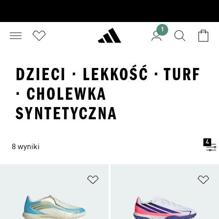
1
DZIECI · LEKKOŚĆ · TURF
· CHOLEWKA
SYNTETYCZNA
4
8 wyniki
Dodaj do listy życzeń
Do