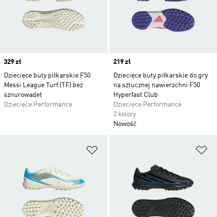
Price
329 zł
Price
219 zł
Dziecięce buty piłkarskie F50
Dziecięce buty piłkarskie do gry
Messi League Turf (TF) bez
na sztucznej nawierzchni F50
sznurowadeł
Hyperfast Club
Dziecięce Performance
Dziecięce Performance
2 kolory
Nowość
Dodaj do listy życzeń
Do