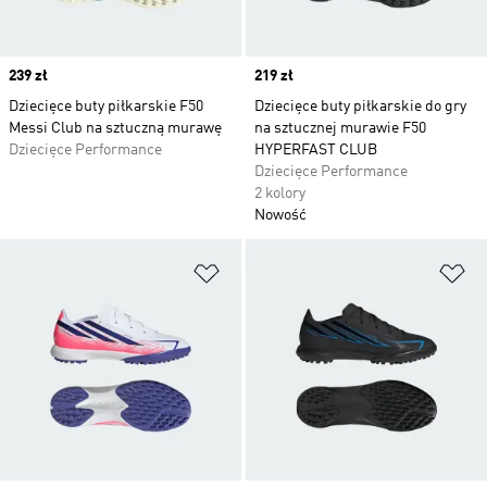
Price
239 zł
Price
219 zł
Dziecięce buty piłkarskie F50
Dziecięce buty piłkarskie do gry
Messi Club na sztuczną murawę
na sztucznej murawie F50
Dziecięce Performance
HYPERFAST CLUB
Dziecięce Performance
2 kolory
Nowość
Dodaj do listy życzeń
Do