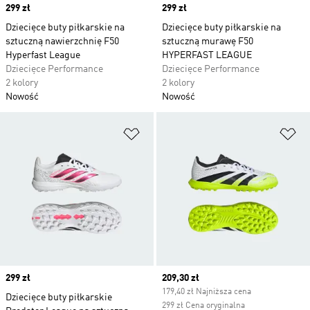
Price
299 zł
Price
299 zł
Dziecięce buty piłkarskie na
Dziecięce buty piłkarskie na
sztuczną nawierzchnię F50
sztuczną murawę F50
Hyperfast League
HYPERFAST LEAGUE
Dziecięce Performance
Dziecięce Performance
2 kolory
2 kolory
Nowość
Nowość
Dodaj do listy życzeń
Do
Price
299 zł
Current price
209,30 zł
179,40 zł Najniższa cena
Dziecięce buty piłkarskie
299 zł Cena oryginalna