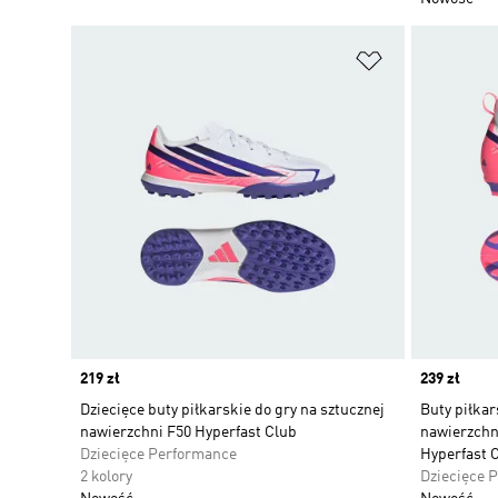
Dodaj do listy
Price
219 zł
Price
239 zł
Dziecięce buty piłkarskie do gry na sztucznej
Buty piłkar
nawierzchni F50 Hyperfast Club
nawierzchni
Dziecięce Performance
Hyperfast 
2 kolory
Dziecięce 