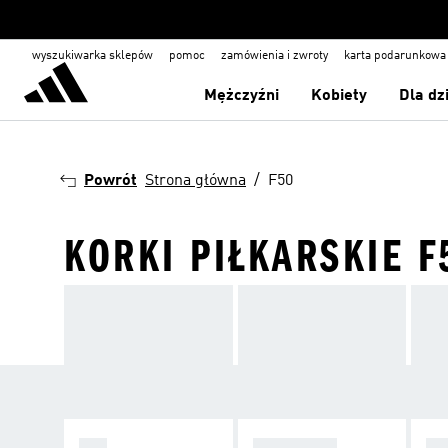
wyszukiwarka sklepów
pomoc
zamówienia i zwroty
karta podarunkowa
Mężczyźni
Kobiety
Dla dz
Powrót
Strona główna
F50
KORKI PIŁKARSKIE F
F50
PREDATOR
C