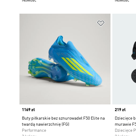
Nowość
Nowość
Dodaj do listy
Price
1169 zł
Price
219 zł
Buty piłkarskie bez sznurowadeł F50 Elite na
Dziecięce b
twardą nawierzchnię (FG)
murawie F
Performance
Dziecięce 