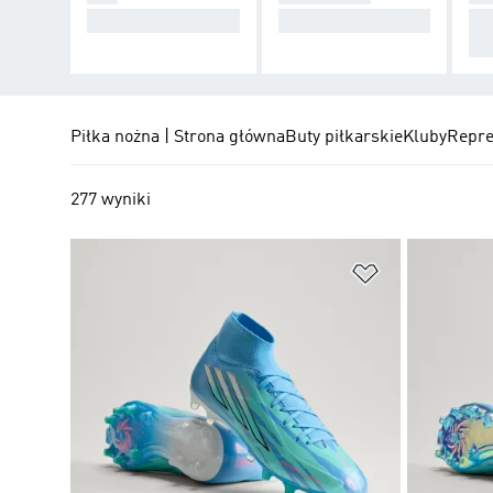
Rób zamieszanie.
Przejmij kontrolę.
St
oli.
Piłka nożna | Strona główna
Buty piłkarskie
Kluby
Repre
277 wyniki
Dodaj do listy