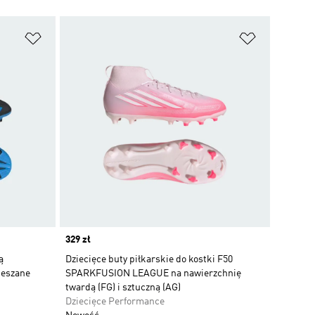
Dodaj do listy życzeń
Dodaj do li
Price
329 zł
ą
Dziecięce buty piłkarskie do kostki F50
ieszane
SPARKFUSION LEAGUE na nawierzchnię
twardą (FG) i sztuczną (AG)
Dziecięce Performance