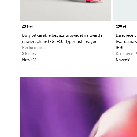
Price
439 zł
Price
329 zł
Buty piłkarskie bez sznurowadeł na twardą
Dziecięce b
nawierzchnię (FG) F50 Hyperfast League
twardą naw
Performance
(FG)
3 kolory
Dziecięce 
Nowość
Nowość