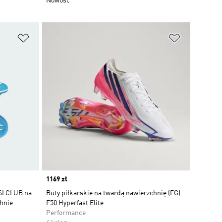
Nowość
Dodaj do listy życzeń
Dodaj do li
Price
1169 zł
SI CLUB na
Buty piłkarskie na twardą nawierzchnię (FG)
chnie
F50 Hyperfast Elite
Performance