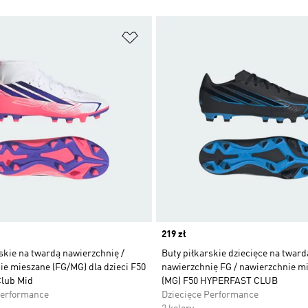
 życzeń
Dodaj do listy życzeń
Price
219 zł
skie na twardą nawierzchnię /
Buty piłkarskie dziecięce na tward
e mieszane (FG/MG) dla dzieci F50
nawierzchnię FG / nawierzchnie m
Club Mid
(MG) F50 HYPERFAST CLUB
Performance
Dziecięce Performance