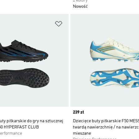
2 kolory
Nowość
 życzeń
Dodaj do listy życzeń
Price
239 zł
uty piłkarskie do gry na sztucznej
Dziecięce buty piłkarskie F50 MES
50 HYPERFAST CLUB
twardą nawierzchnię / na nawierz
Performance
mieszane