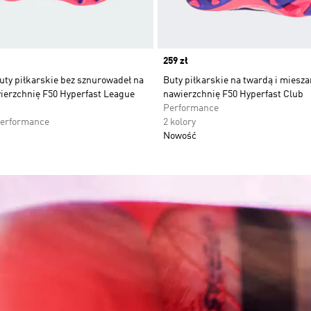
Price
259 zł
uty piłkarskie bez sznurowadeł na
Buty piłkarskie na twardą i miesz
ierzchnię F50 Hyperfast League
nawierzchnię F50 Hyperfast Club
Performance
Performance
2 kolory
Nowość