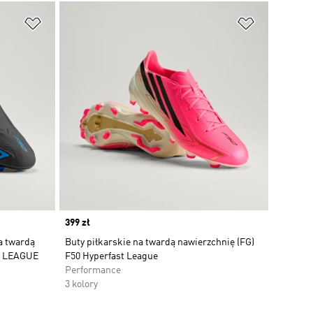
Dodaj do listy życzeń
Dodaj do li
Price
399 zł
a twardą
Buty piłkarskie na twardą nawierzchnię (FG)
T LEAGUE
F50 Hyperfast League
Performance
3 kolory