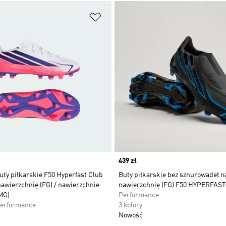
 życzeń
Dodaj do listy życzeń
Price
439 zł
uty piłkarskie F50 Hyperfast Club
Buty piłkarskie bez sznurowadeł n
awierzchnię (FG) / nawierzchnie
nawierzchnię (FG) F50 HYPERFAS
MG)
Performance
Performance
3 kolory
Nowość