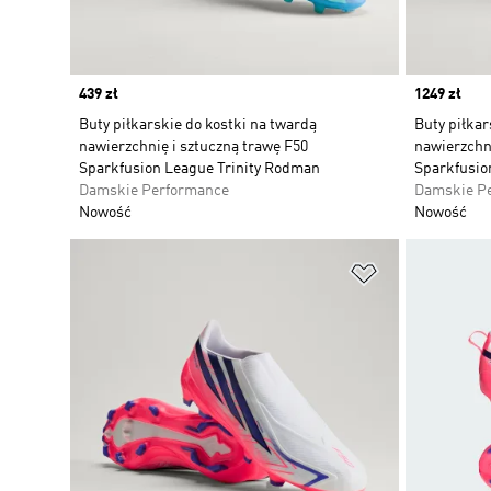
Price
439 zł
Price
1249 zł
Buty piłkarskie do kostki na twardą
Buty piłkar
nawierzchnię i sztuczną trawę F50
nawierzchni
Sparkfusion League Trinity Rodman
Sparkfusion
Damskie Performance
Damskie P
Nowość
Nowość
Dodaj do listy