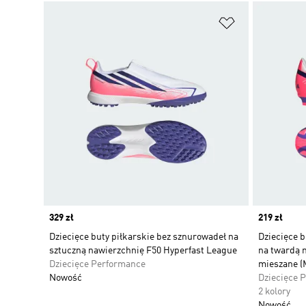
Dodaj do listy
Price
329 zł
Price
219 zł
Dziecięce buty piłkarskie bez sznurowadeł na
Dziecięce b
sztuczną nawierzchnię F50 Hyperfast League
na twardą n
Dziecięce Performance
mieszane (
Nowość
Dziecięce 
2 kolory
Nowość