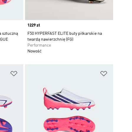
Price
1229 zł
a sztuczną
F50 HYPERFAST ELITE buty piłkarskie na
AGUE
twardą nawierzchnię (FG)
Performance
Nowość
Dodaj do listy życzeń
Dodaj do li