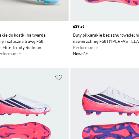
Price
439 zł
skie do kostki na twardą
Buty piłkarskie bez sznurowadeł n
ę i sztuczną trawę F50
nawierzchnię F50 HYPERFAST LE
 Elite Trinity Rodman
Performance
erformance
Nowość
 życzeń
Dodaj do listy życzeń