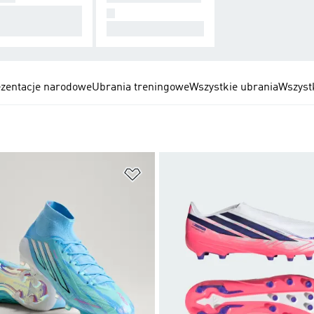
worzone do kontr
N
Dla niej.
zentacje narodowe
Ubrania treningowe
Wszystkie ubrania
Wszyst
 życzeń
Dodaj do listy życzeń