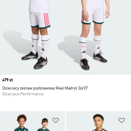
Price
479 zł
Dziecięcy zestaw podstawowy Real Madryt 26/27
Dziecięce Performance
Dodaj do listy życzeń
Do