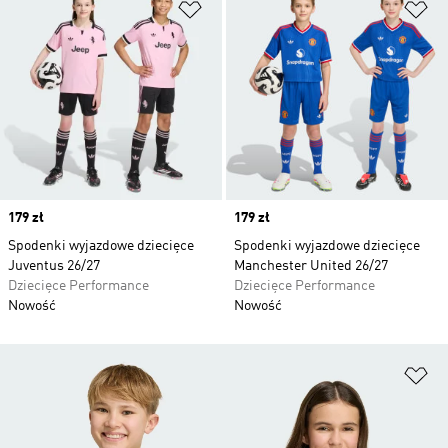
Dodaj do listy życzeń
Do
Price
179 zł
Price
179 zł
Spodenki wyjazdowe dziecięce
Spodenki wyjazdowe dziecięce
Juventus 26/27
Manchester United 26/27
Dziecięce Performance
Dziecięce Performance
Nowość
Nowość
Do