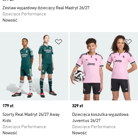
Zestaw wyjazdowy dziecięcy Real Madryt 26/27
Dziecięce Performance
Nowość
Dodaj do listy życzeń
Do
Price
179 zł
Price
329 zł
Szorty Real Madryt 26/27 Away
Dziecięca koszulka wyjazdowa
Kids
Juventus 26/27
Dziecięce Performance
Dziecięce Performance
Nowość
Nowość