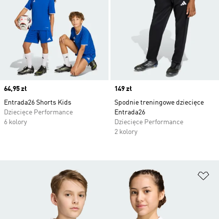
Price
64,95 zł
Price
149 zł
Entrada26 Shorts Kids
Spodnie treningowe dziecięce
Dziecięce Performance
Entrada26
6 kolory
Dziecięce Performance
2 kolory
Do