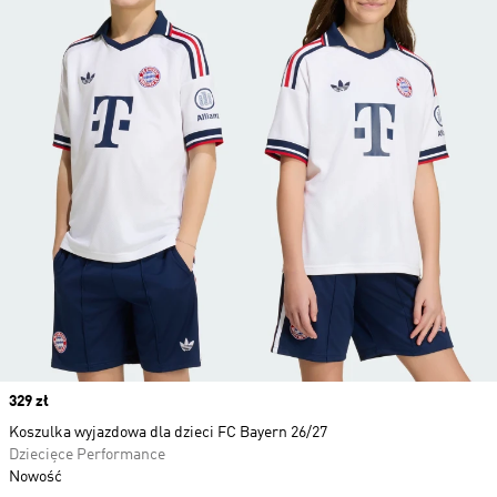
Price
329 zł
Koszulka wyjazdowa dla dzieci FC Bayern 26/27
Dziecięce Performance
Nowość