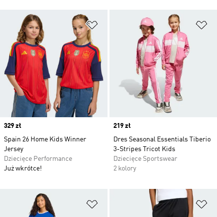
Dodaj do listy życzeń
Do
Price
329 zł
Price
219 zł
Spain 26 Home Kids Winner
Dres Seasonal Essentials Tiberio
Jersey
3-Stripes Tricot Kids
Dziecięce Performance
Dziecięce Sportswear
Już wkrótce!
2 kolory
Dodaj do listy życzeń
Do