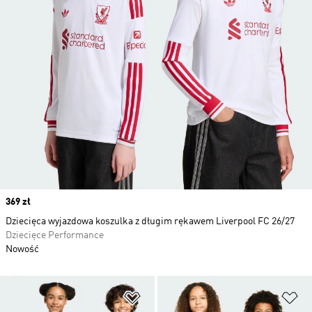
Price
369 zł
Dziecięca wyjazdowa koszulka z długim rękawem Liverpool FC 26/27
Dziecięce Performance
Nowość
Dodaj do listy życzeń
Do