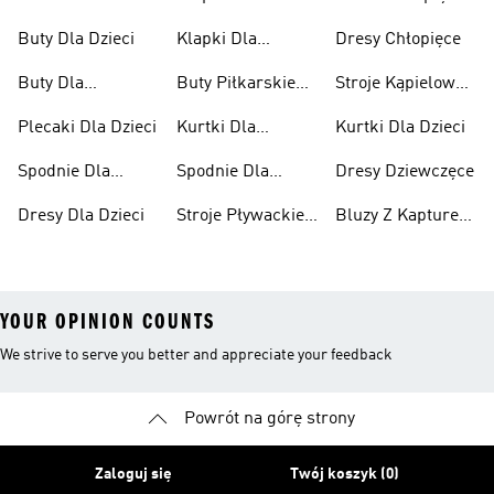
Niemowląt
Dziewcząt
Buty Dla Dzieci
Klapki Dla
Dresy Chłopięce
Chłopców
Buty Dla
Buty Piłkarskie
Stroje Kąpielowe
Niemowląt
Dla Dzieci
Dla Dziewcząt
Plecaki Dla Dzieci
Kurtki Dla
Kurtki Dla Dzieci
Dziewcząt
Spodnie Dla
Spodnie Dla
Dresy Dziewczęce
Chłopców
Dziewcząt
Dresy Dla Dzieci
Stroje Pływackie
Bluzy Z Kapturem
Dla Dzieci
Dla Dziewcząt
YOUR OPINION COUNTS
We strive to serve you better and appreciate your feedback
Powrót na górę strony
Zaloguj się
Twój koszyk (0)