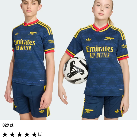
Price
329 zł
(3)