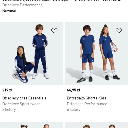
Dziecięce Performance
Nowość
Dodaj do listy życzeń
Do
Price
219 zł
Price
64,95 zł
Dziecięcy dres Essentials
Entrada26 Shorts Kids
Dziecięce Sportswear
Dziecięce Performance
2 kolory
6 kolory