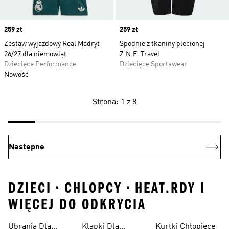
Price
259 zł
Price
259 zł
Zestaw wyjazdowy Real Madryt
Spodnie z tkaniny plecionej
26/27 dla niemowląt
Z.N.E. Travel
Dziecięce Performance
Dziecięce Sportswear
Nowość
Strona: 1 z 8
Następne
DZIECI • CHLOPCY • HEAT.RDY I
WIĘCEJ DO ODKRYCIA
Ubrania Dla
Klapki Dla
Kurtki Chłopięce