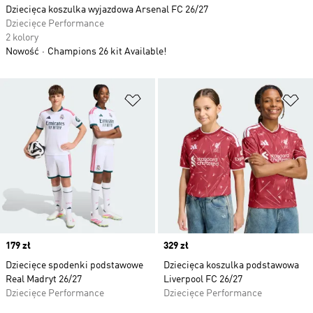
Dziecięca koszulka wyjazdowa Arsenal FC 26/27
Dziecięce Performance
2 kolory
Nowość
Champions 26 kit Available!
Dodaj do listy życzeń
Do
Price
179 zł
Price
329 zł
Dziecięce spodenki podstawowe
Dziecięca koszulka podstawowa
Real Madryt 26/27
Liverpool FC 26/27
Dziecięce Performance
Dziecięce Performance