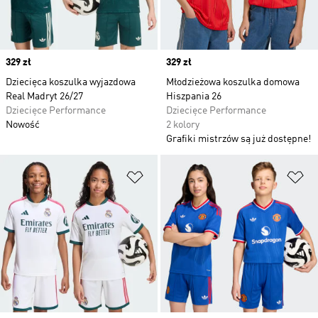
Price
329 zł
Price
329 zł
Dziecięca koszulka wyjazdowa
Młodzieżowa koszulka domowa
Real Madryt 26/27
Hiszpania 26
Dziecięce Performance
Dziecięce Performance
Nowość
2 kolory
Grafiki mistrzów są już dostępne!
Dodaj do listy życzeń
Do