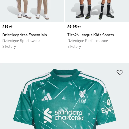
Price
219 zł
Price
89,95 zł
Dziecięcy dres Essentials
Tiro26 League Kids Shorts
Dziecięce Sportswear
Dziecięce Performance
2 kolory
2 kolory
Do