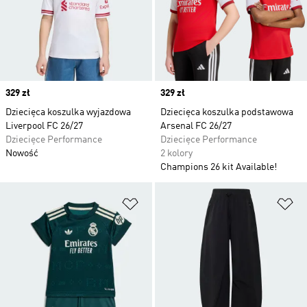
Price
329 zł
Price
329 zł
Dziecięca koszulka wyjazdowa
Dziecięca koszulka podstawowa
Liverpool FC 26/27
Arsenal FC 26/27
Dziecięce Performance
Dziecięce Performance
Nowość
2 kolory
Champions 26 kit Available!
Dodaj do listy życzeń
Do