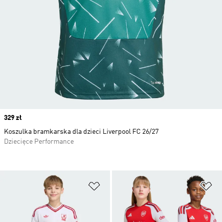
Price
329 zł
Koszulka bramkarska dla dzieci Liverpool FC 26/27
Dziecięce Performance
Dodaj do listy życzeń
Do