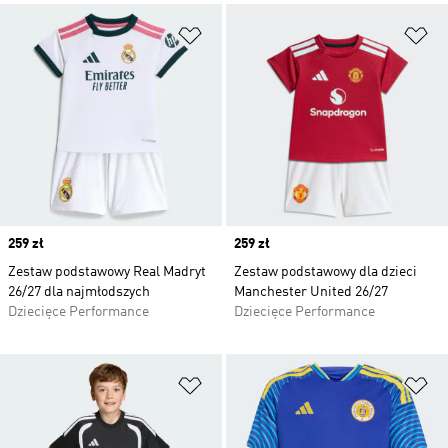
Dodaj do listy życzeń
Do
Price
259 zł
Price
259 zł
Zestaw podstawowy Real Madryt
Zestaw podstawowy dla dzieci
26/27 dla najmłodszych
Manchester United 26/27
Dziecięce Performance
Dziecięce Performance
Dodaj do listy życzeń
Do