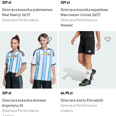
Price
329 zł
Price
329 zł
Dziecięca koszulka podstawowa
Dziecięca koszulka wyjazdowa
Real Madryt 26/27
Manchester United 26/27
Dziecięce Performance
Dziecięce Performance
Nowość
Dodaj do listy życzeń
Do
Price
329 zł
Price
64,95 zł
Dziecięca koszulka domowa
Dziecięce szorty Entrada26
Argentyna 26
Dziecięce Performance
Dziecięce Performance
6 kolory