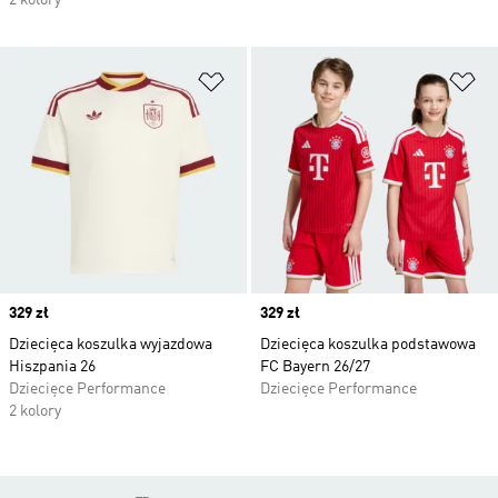
2 kolory
Dodaj do listy życzeń
Do
Price
329 zł
Price
329 zł
Dziecięca koszulka wyjazdowa
Dziecięca koszulka podstawowa
Hiszpania 26
FC Bayern 26/27
Dziecięce Performance
Dziecięce Performance
2 kolory