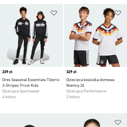
Dodaj do listy życzeń
Do
Price
239 zł
Price
329 zł
Dres Seasonal Essentials Tiberio
Dziecięca koszulka domowa
3-Stripes Tricot Kids
Niemcy 26
Dziecięce Sportswear
Dziecięce Performance
4 kolory
2 kolory
Do