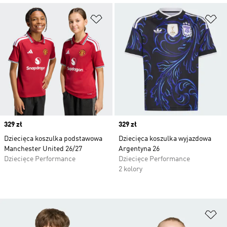
Dodaj do listy życzeń
Do
Price
329 zł
Price
329 zł
Dziecięca koszulka podstawowa
Dziecięca koszulka wyjazdowa
Manchester United 26/27
Argentyna 26
Dziecięce Performance
Dziecięce Performance
2 kolory
Do