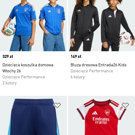
Price
329 zł
Price
149 zł
Dziecięca koszulka domowa
Bluza dresowa Entrada26 Kids
Włochy 26
Dziecięce Performance
Dziecięce Performance
6 kolory
2 kolory
Dodaj do listy życzeń
Do