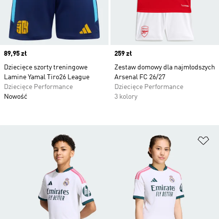
Price
89,95 zł
Price
259 zł
Dziecięce szorty treningowe
Zestaw domowy dla najmłodszych
Lamine Yamal Tiro26 League
Arsenal FC 26/27
Dziecięce Performance
Dziecięce Performance
Nowość
3 kolory
Do