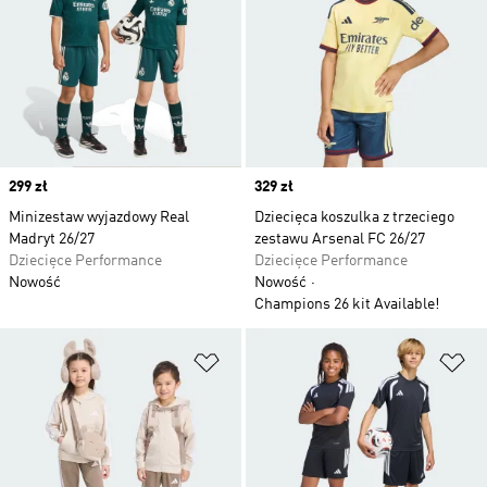
Price
299 zł
Price
329 zł
Minizestaw wyjazdowy Real
Dziecięca koszulka z trzeciego
Madryt 26/27
zestawu Arsenal FC 26/27
Dziecięce Performance
Dziecięce Performance
Nowość
Nowość
Champions 26 kit Available!
Dodaj do listy życzeń
Do