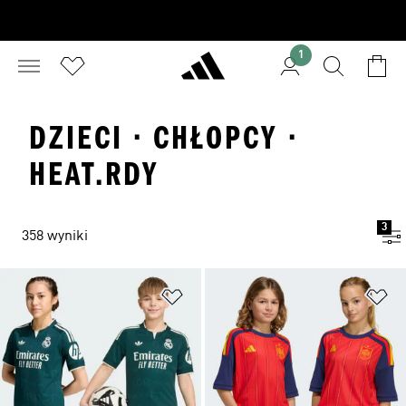
1
DZIECI · CHŁOPCY ·
HEAT.RDY
3
358 wyniki
Dodaj do listy życzeń
Do