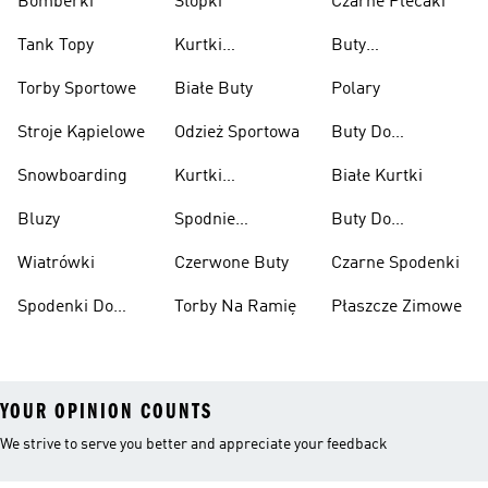
Bomberki
Stopki
Czarne Plecaki
Tank Topy
Kurtki
Buty
Przeciwdeszczowe
Wspinaczkowe
Torby Sportowe
Białe Buty
Polary
Stroje Kąpielowe
Odzież Sportowa
Buty Do
Podnoszenia
Snowboarding
Kurtki
Białe Kurtki
Ciężarów
Narciarskie
Bluzy
Spodnie
Buty Do
Narciarskie
Koszykówki
Wiatrówki
Czerwone Buty
Czarne Spodenki
Spodenki Do
Torby Na Ramię
Płaszcze Zimowe
Kolan
YOUR OPINION COUNTS
We strive to serve you better and appreciate your feedback