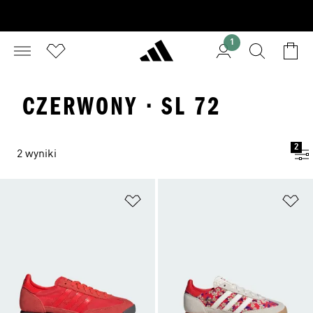
1
CZERWONY · SL 72
2
2 wyniki
Dodaj do listy życzeń
Do