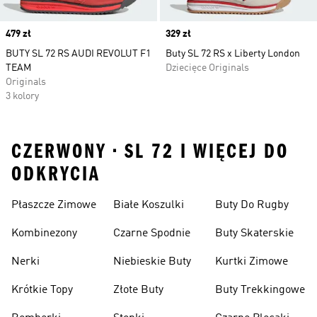
Price
479 zł
Price
329 zł
BUTY SL 72 RS AUDI REVOLUT F1
Buty SL 72 RS x Liberty London
TEAM
Dziecięce Originals
Originals
3 kolory
CZERWONY • SL 72 I WIĘCEJ DO
ODKRYCIA
Płaszcze Zimowe
Białe Koszulki
Buty Do Rugby
Kombinezony
Czarne Spodnie
Buty Skaterskie
Nerki
Niebieskie Buty
Kurtki Zimowe
Krótkie Topy
Złote Buty
Buty Trekkingowe