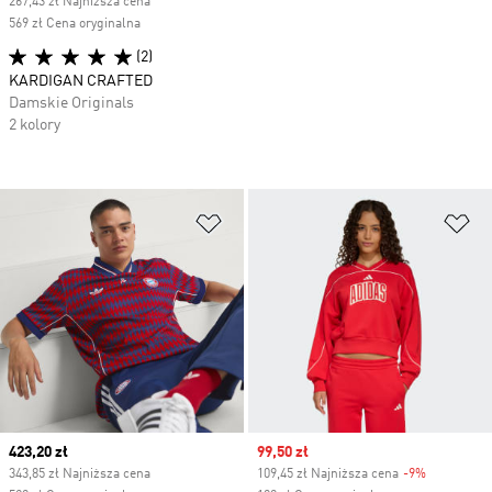
267,43 zł Najniższa cena
569 zł Cena oryginalna
(2)
KARDIGAN CRAFTED
Damskie Originals
2 kolory
Dodaj do listy życzeń
Do
Current price
423,20 zł
Sale price
99,50 zł
343,85 zł Najniższa cena
109,45 zł Najniższa cena
-9%
Discount