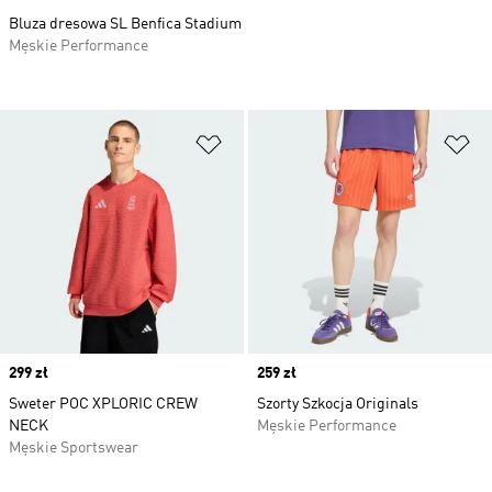
Bluza dresowa SL Benfica Stadium
Męskie Performance
Dodaj do listy życzeń
Do
Price
299 zł
Price
259 zł
Sweter POC XPLORIC CREW
Szorty Szkocja Originals
NECK
Męskie Performance
Męskie Sportswear