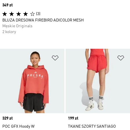
Price
349 zł
(3)
BLUZA DRESOWA FIREBIRD ADICOLOR MESH
Męskie Originals
2 kolory
Dodaj do listy życzeń
Do
Price
329 zł
Price
199 zł
POC GFX Hoody W
TKANE SZORTY SANTIAGO