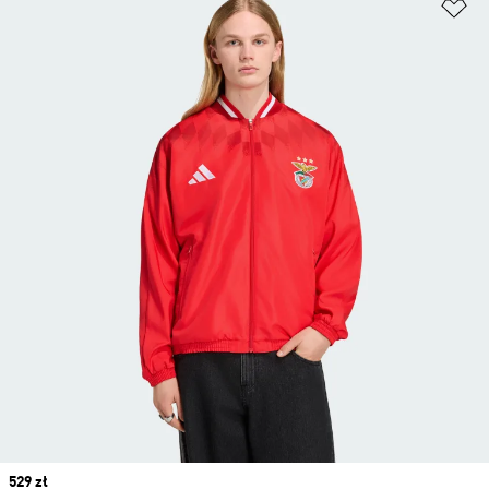
Do
Price
529 zł