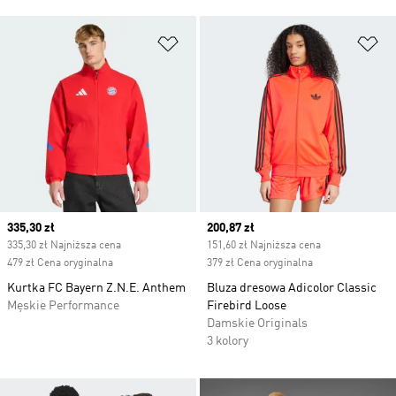
Dodaj do listy życzeń
Do
Current price
335,30 zł
Current price
200,87 zł
335,30 zł Najniższa cena
151,60 zł Najniższa cena
479 zł Cena oryginalna
379 zł Cena oryginalna
Kurtka FC Bayern Z.N.E. Anthem
Bluza dresowa Adicolor Classic
Męskie Performance
Firebird Loose
Damskie Originals
3 kolory