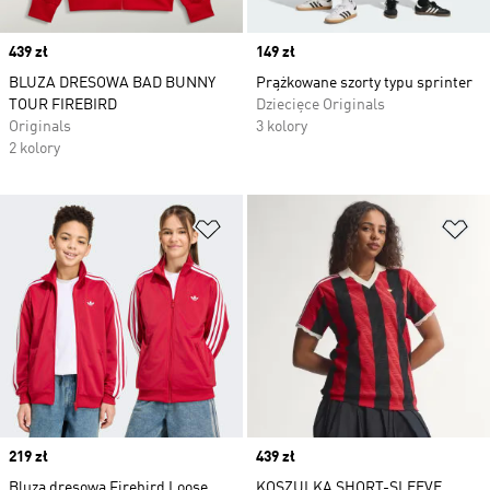
Price
439 zł
Price
149 zł
BLUZA DRESOWA BAD BUNNY
Prążkowane szorty typu sprinter
TOUR FIREBIRD
Dziecięce Originals
Originals
3 kolory
2 kolory
Dodaj do listy życzeń
Do
Price
219 zł
Price
439 zł
Bluza dresowa Firebird Loose
KOSZULKA SHORT-SLEEVE