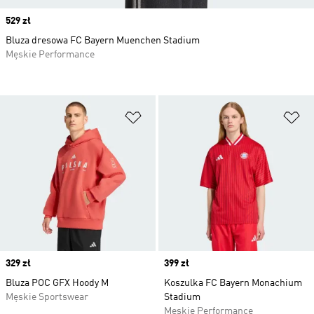
Price
529 zł
Bluza dresowa FC Bayern Muenchen Stadium
Męskie Performance
Dodaj do listy życzeń
Do
Price
329 zł
Price
399 zł
Bluza POC GFX Hoody M
Koszulka FC Bayern Monachium
Męskie Sportswear
Stadium
Męskie Performance