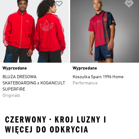
Dodaj do listy życzeń
Do
Wyprzedane
Wyprzedane
BLUZA DRESOWA
Koszulka Spain 1996 Home
SKATEBOARDING x KOGANCULT
Performance
SUPERFIRE
Originals
CZERWONY • KROJ LUZNY I
WIĘCEJ DO ODKRYCIA