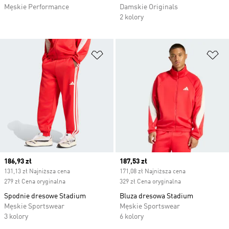
Męskie Performance
Damskie Originals
2 kolory
Dodaj do listy życzeń
Do
Current price
186,93 zł
Current price
187,53 zł
131,13 zł Najniższa cena
171,08 zł Najniższa cena
279 zł Cena oryginalna
329 zł Cena oryginalna
Spodnie dresowe Stadium
Bluza dresowa Stadium
Męskie Sportswear
Męskie Sportswear
3 kolory
6 kolory