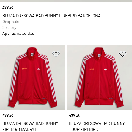
Price
439 zł
BLUZA DRESOWA BAD BUNNY FIREBIRD BARCELONA
Originals
3 kolory
Apenas na adidas
Dodaj do listy życzeń
Do
Price
439 zł
Price
439 zł
BLUZA DRESOWA BAD BUNNY
BLUZA DRESOWA BAD BUNNY
FIREBIRD MADRYT
TOUR FIREBIRD