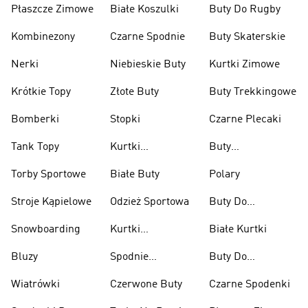
Płaszcze Zimowe
Białe Koszulki
Buty Do Rugby
Kombinezony
Czarne Spodnie
Buty Skaterskie
Nerki
Niebieskie Buty
Kurtki Zimowe
Krótkie Topy
Złote Buty
Buty Trekkingowe
Bomberki
Stopki
Czarne Plecaki
Tank Topy
Kurtki
Buty
Przeciwdeszczowe
Wspinaczkowe
Torby Sportowe
Białe Buty
Polary
Stroje Kąpielowe
Odzież Sportowa
Buty Do
Podnoszenia
Snowboarding
Kurtki
Białe Kurtki
Ciężarów
Narciarskie
Bluzy
Spodnie
Buty Do
Narciarskie
Koszykówki
Wiatrówki
Czerwone Buty
Czarne Spodenki