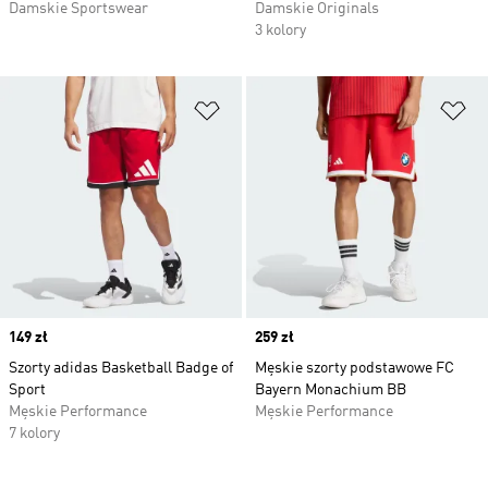
Damskie Sportswear
Damskie Originals
3 kolory
Dodaj do listy życzeń
Do
Price
149 zł
Price
259 zł
Szorty adidas Basketball Badge of
Męskie szorty podstawowe FC
Sport
Bayern Monachium BB
Męskie Performance
Męskie Performance
7 kolory