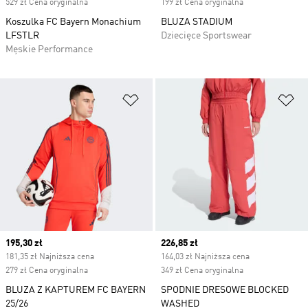
529 zł Cena oryginalna
199 zł Cena oryginalna
Koszulka FC Bayern Monachium
BLUZA STADIUM
LFSTLR
Dziecięce Sportswear
Męskie Performance
Dodaj do listy życzeń
Do
Current price
195,30 zł
Current price
226,85 zł
181,35 zł Najniższa cena
164,03 zł Najniższa cena
279 zł Cena oryginalna
349 zł Cena oryginalna
BLUZA Z KAPTUREM FC BAYERN
SPODNIE DRESOWE BLOCKED
25/26
WASHED