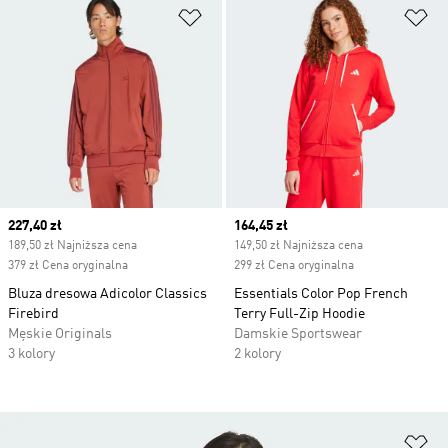
Dodaj do listy życzeń
Do
Current price
227,40 zł
Current price
164,45 zł
189,50 zł Najniższa cena
149,50 zł Najniższa cena
379 zł Cena oryginalna
299 zł Cena oryginalna
Bluza dresowa Adicolor Classics
Essentials Color Pop French
Firebird
Terry Full-Zip Hoodie
Męskie Originals
Damskie Sportswear
3 kolory
2 kolory
Do