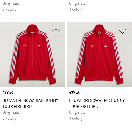
Originals
Originals
3 kolory
3 kolory
Dodaj do listy życzeń
Do
Price
439 zł
Price
439 zł
BLUZA DRESOWA BAD BUNNY
BLUZA DRESOWA BAD BUNNY
TOUR FIREBIRD
TOUR FIREBIRD
Originals
Originals
3 kolory
3 kolory