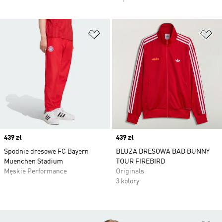
Dodaj do listy życzeń
Do
Price
439 zł
Price
439 zł
Spodnie dresowe FC Bayern
BLUZA DRESOWA BAD BUNNY
Muenchen Stadium
TOUR FIREBIRD
Męskie Performance
Originals
3 kolory