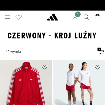
1
CZERWONY · KROJ LUŹNY
2
44 wyniki
Dodaj do listy życzeń
Do