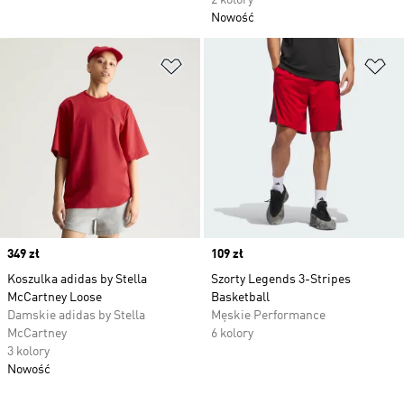
2 kolory
Nowość
Dodaj do listy życzeń
Do
Price
349 zł
Price
109 zł
Koszulka adidas by Stella
Szorty Legends 3-Stripes
McCartney Loose
Basketball
Damskie adidas by Stella
Męskie Performance
McCartney
6 kolory
3 kolory
Nowość