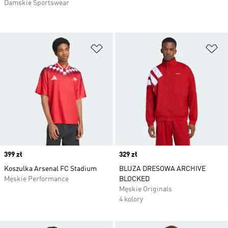
Damskie Sportswear
Dodaj do listy życzeń
Do
Price
399 zł
Price
329 zł
Koszulka Arsenal FC Stadium
BLUZA DRESOWA ARCHIVE
Męskie Performance
BLOCKED
Męskie Originals
4 kolory