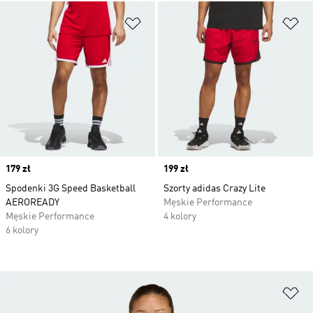
Dodaj do listy życzeń
Do
Price
179 zł
Price
199 zł
Spodenki 3G Speed Basketball
Szorty adidas Crazy Lite
AEROREADY
Męskie Performance
Męskie Performance
4 kolory
6 kolory
Do