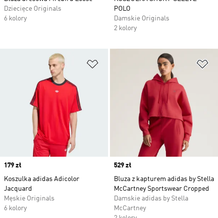
Dziecięce Originals
POLO
6 kolory
Damskie Originals
2 kolory
Dodaj do listy życzeń
Do
Price
179 zł
Price
529 zł
Koszulka adidas Adicolor
Bluza z kapturem adidas by Stella
Jacquard
McCartney Sportswear Cropped
Męskie Originals
Damskie adidas by Stella
6 kolory
McCartney