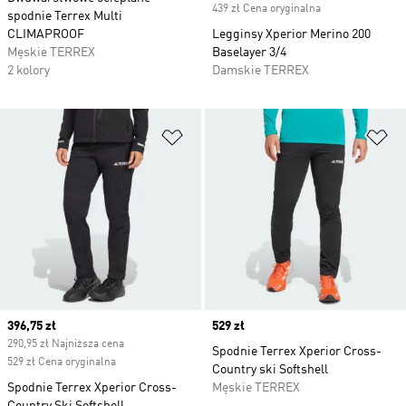
439 zł Cena oryginalna
spodnie Terrex Multi
CLIMAPROOF
Legginsy Xperior Merino 200
Męskie TERREX
Baselayer 3/4
2 kolory
Damskie TERREX
Dodaj do listy życzeń
Do
Current price
396,75 zł
Price
529 zł
290,95 zł Najniższa cena
Spodnie Terrex Xperior Cross-
529 zł Cena oryginalna
Country ski Softshell
Spodnie Terrex Xperior Cross-
Męskie TERREX