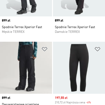
Price
899 zł
Price
899 zł
Spodnie Terrex Xperior Fast
Spodnie Terrex Xperior Fast
Męskie TERREX
Damskie TERREX
Dodaj do listy życzeń
Do
Price
899 zł
Sale price
197,55 zł
210,72 zł Najniższa cena
-6%
Discount
Dwuwarstwowe ocieplane