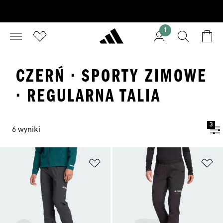
1
CZERŃ · SPORTY ZIMOWE
· REGULARNA TALIA
3
6 wyniki
Dodaj do listy życzeń
Do