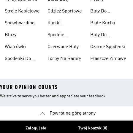
Stroje Kąpielowe
Odzież Sportowa
Buty Do
Podnoszenia
Snowboarding
Kurtki
Białe Kurtki
Ciężarów
Narciarskie
Bluzy
Spodnie
Buty Do
Narciarskie
Koszykówki
Wiatrówki
Czerwone Buty
Czarne Spodenki
Spodenki Do
Torby Na Ramię
Płaszcze Zimowe
Kolan
YOUR OPINION COUNTS
We strive to serve you better and appreciate your feedback
Powrót na górę strony
Zaloguj się
Twój koszyk (0)