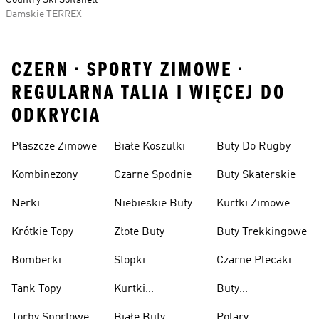
Country Ski Softshell
Damskie TERREX
CZERN • SPORTY ZIMOWE •
REGULARNA TALIA I WIĘCEJ DO
ODKRYCIA
Płaszcze Zimowe
Białe Koszulki
Buty Do Rugby
Kombinezony
Czarne Spodnie
Buty Skaterskie
Nerki
Niebieskie Buty
Kurtki Zimowe
Krótkie Topy
Złote Buty
Buty Trekkingowe
Bomberki
Stopki
Czarne Plecaki
Tank Topy
Kurtki
Buty
Przeciwdeszczowe
Wspinaczkowe
Torby Sportowe
Białe Buty
Polary