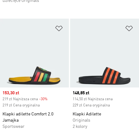
Dziecięce Originals
Dodaj do listy życzeń
Do
Sale price
153,30 zł
Current price
148,85 zł
219 zł Najniższa cena
-30%
Discount
114,50 zł Najniższa cena
219 zł Cena oryginalna
229 zł Cena oryginalna
Klapki adilette Comfort 2.0
Klapki Adilette
Jamajka
Originals
Sportswear
2 kolory