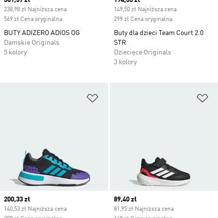
Current price
301,57 zł
Current price
194,35 zł
238,98 zł Najniższa cena
149,50 zł Najniższa cena
569 zł Cena oryginalna
299 zł Cena oryginalna
BUTY ADIZERO ADIOS OG
Buty dla dzieci Team Court 2.0
Damskie Originals
STR
5 kolory
Dziecięce Originals
3 kolory
Dodaj do listy życzeń
Do
Current price
200,33 zł
Current price
89,40 zł
140,53 zł Najniższa cena
81,95 zł Najniższa cena