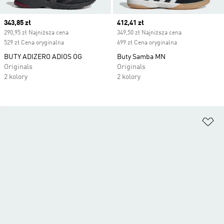
Current price
343,85 zł
Current price
412,41 zł
290,95 zł Najniższa cena
349,50 zł Najniższa cena
529 zł Cena oryginalna
699 zł Cena oryginalna
BUTY ADIZERO ADIOS OG
Buty Samba MN
Originals
Originals
2 kolory
2 kolory
Do