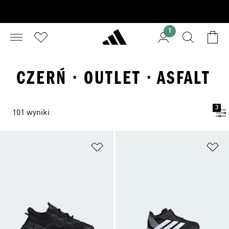
1
CZERŃ · OUTLET · ASFALT
3
101 wyniki
Dodaj do listy życzeń
Do