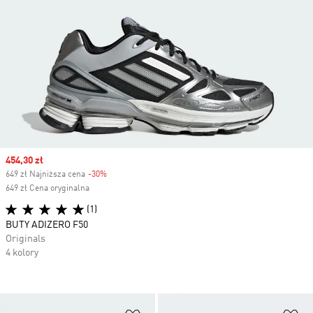
Sale price
454,30 zł
649 zł Najniższa cena
-30%
Discount
649 zł Cena oryginalna
(1)
BUTY ADIZERO F50
Originals
4 kolory
Dodaj do listy życzeń
Do