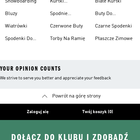
Snowboarding
Kurtki
Białe Kurtki
Ciężarów
Narciarskie
Bluzy
Spodnie
Buty Do
Narciarskie
Koszykówki
Wiatrówki
Czerwone Buty
Czarne Spodenki
Spodenki Do
Torby Na Ramię
Płaszcze Zimowe
Kolan
YOUR OPINION COUNTS
We strive to serve you better and appreciate your feedback
Powrót na górę strony
Zaloguj się
Twój koszyk (0)
DOŁĄCZ DO KLUBU I ZDOBĄDŹ