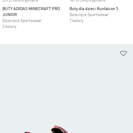
299 zł Cena oryginalna
149 zł Cena oryginalna
BUTY ADIDAS MINECRAFT PRO
Buty dla dzieci Runfalcon 5
JUNIOR
Dziecięce Sportswear
Dziecięce Sportswear
7 kolory
2 kolory
Do