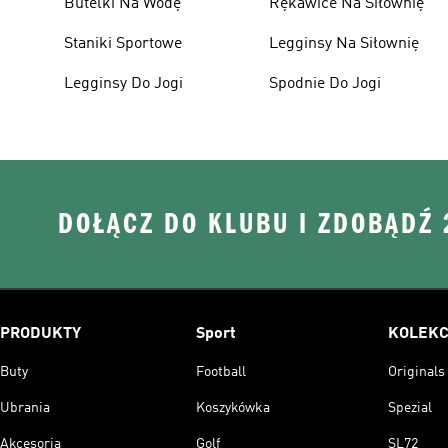
Butelki Na Wodę
Rękawice Na Siłownię
Staniki Sportowe
Legginsy Na Siłownię
Legginsy Do Jogi
Spodnie Do Jogi
DOŁĄCZ DO KLUBU I ZDOBĄDŹ
PRODUKTY
Sport
KOLEKC
Buty
Football
Originals
Ubrania
Koszykówka
Spezial
Akcesoria
Golf
SL72