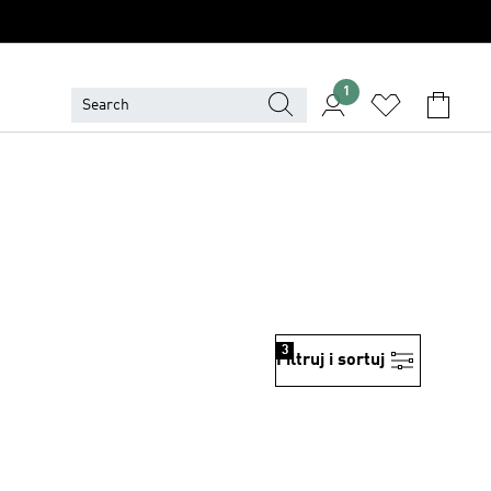
1
3
Filtruj i sortuj