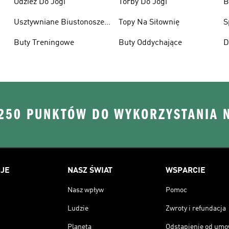
Odzież Do Jogi
Torby Do Jogi
B
S
Usztywniane Biustonosze
Topy Na Siłownię
S
Sportowe
Buty Treningowe
Buty Oddychające
D
 250 PUNKTÓW DO WYKORZYSTANIA 
JE
NASZ ŚWIAT
WSPARCIE
Nasz wpływ
Pomoc
Ludzie
Zwroty i refundacja
Planeta
Odstąpienie od um