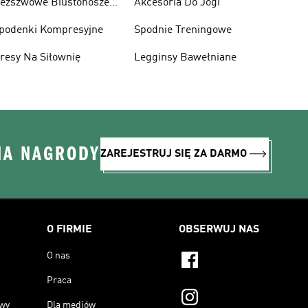
ezszwowe Biustonosze
Akcesoria Do Jogi
portowe
podenki Kompresyjne
Spodnie Treningowe
resy Na Siłownię
Legginsy Bawełniane
NA NAGRODY
ZAREJESTRUJ SIĘ ZA DARMO
O FIRMIE
OBSERWUJ NAS
O nas
Praca
owy
Dla mediów