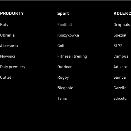
PRODUKTY
Sport
KOLEKC
Buty
Football
Originals
Ubrania
Koszykówka
Spezial
Akcesoria
Golf
SL72
Nowości
Fitness i trening
Campus
Daty premiery
Outdoor
Adizero
Outlet
Rugby
Samba
Bieganie
Gazelle
Tenis
adicolor