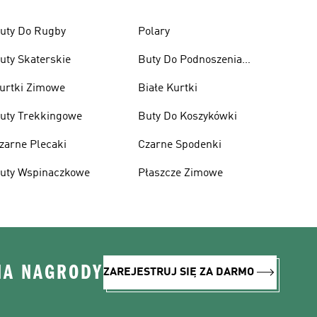
uty Do Rugby
Polary
uty Skaterskie
Buty Do Podnoszenia
Ciężarów
urtki Zimowe
Białe Kurtki
uty Trekkingowe
Buty Do Koszykówki
zarne Plecaki
Czarne Spodenki
uty Wspinaczkowe
Płaszcze Zimowe
NA NAGRODY
ZAREJESTRUJ SIĘ ZA DARMO