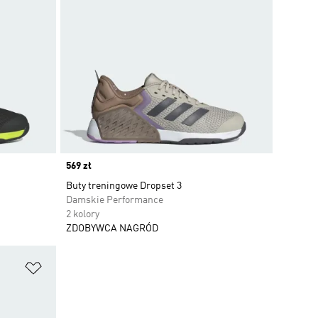
Price
569 zł
Buty treningowe Dropset 3
Damskie Performance
2 kolory
ZDOBYWCA NAGRÓD
Dodaj do listy życzeń