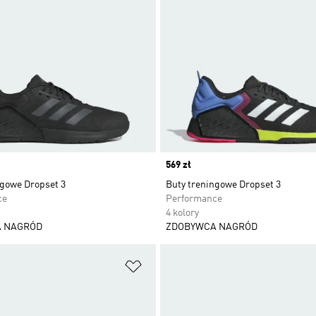
Price
569 zł
ngowe Dropset 3
Buty treningowe Dropset 3
ce
Performance
4 kolory
 NAGRÓD
ZDOBYWCA NAGRÓD
 życzeń
Dodaj do listy życzeń