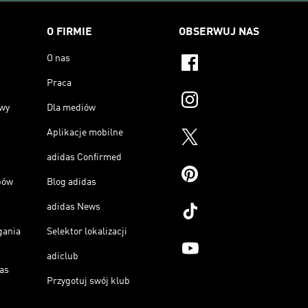
O FIRMIE
OBSERWUJ NAS
O nas
Praca
owy
Dla mediów
Aplikacje mobilne
adidas Confirmed
pów
Blog adidas
adidas News
gania
Selektor lokalizacji
adiclub
as
Przygotuj swój klub