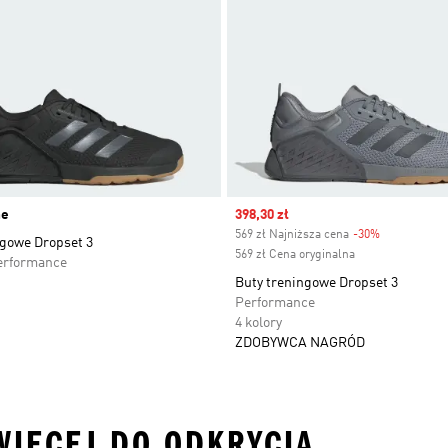
ne
Sale price
398,30 zł
569 zł Najniższa cena
-30%
Discount
ngowe Dropset 3
569 zł Cena oryginalna
erformance
Buty treningowe Dropset 3
Performance
4 kolory
ZDOBYWCA NAGRÓD
 WIĘCEJ DO ODKRYCIA