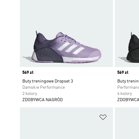
Price
569 zł
Price
569 zł
Buty treningowe Dropset 3
Buty treni
Damskie Performance
Performan
2 kolory
4 kolory
ZDOBYWCA NAGRÓD
ZDOBYWCA
Dodaj do listy