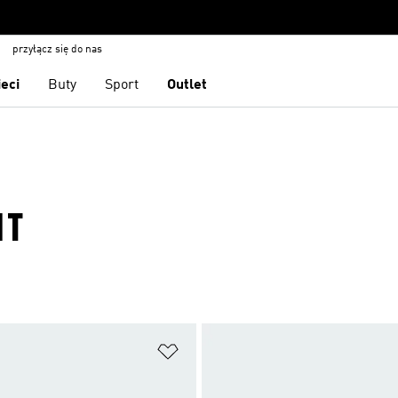
przyłącz się do nas
ieci
Buty
Sport
Outlet
IT
 życzeń
Dodaj do listy życzeń