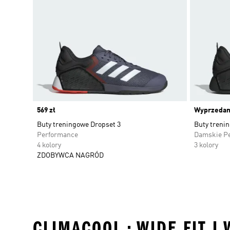
Price
569 zł
Wyprzeda
Buty treningowe Dropset 3
Buty treni
Performance
Damskie P
4 kolory
3 kolory
ZDOBYWCA NAGRÓD
CLIMACOOL • WIDE FIT I