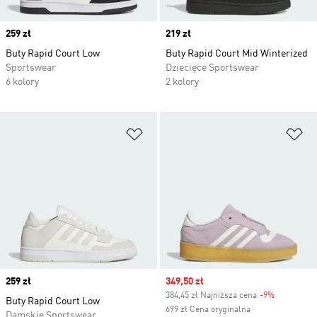
Price
259 zł
Price
219 zł
Buty Rapid Court Low
Buty Rapid Court Mid Winterized
Sportswear
Dziecięce Sportswear
6 kolory
2 kolory
Dodaj do listy życzeń
Do
Price
259 zł
Sale price
349,50 zł
384,45 zł Najniższa cena
-9%
Discount
Buty Rapid Court Low
699 zł Cena oryginalna
Damskie Sportswear