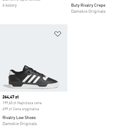
6 kolory
Buty Rivalry Crepe
Damskie Originals
Dodaj do listy życzeń
Current price
264,47 zł
199,60 zł Najniższa cena
499 zł Cena oryginalna
Rivalry Low Shoes
Damskie Originals