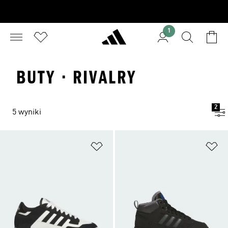
1
BUTY · RIVALRY
2
5 wyniki
Dodaj do listy życzeń
Do