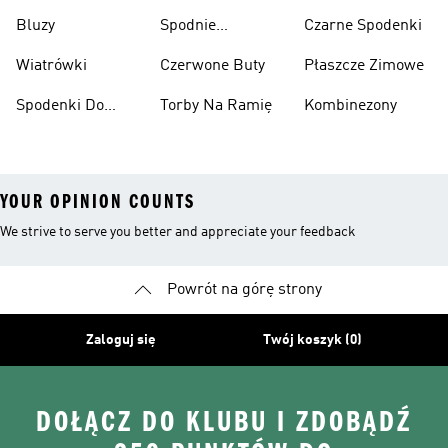
Narciarskie
Koszykówki
Bluzy
Spodnie
Czarne Spodenki
Narciarskie
Wiatrówki
Czerwone Buty
Płaszcze Zimowe
Spodenki Do
Torby Na Ramię
Kombinezony
Kolan
YOUR OPINION COUNTS
We strive to serve you better and appreciate your feedback
Powrót na górę strony
Zaloguj się
Twój koszyk (0)
DOŁĄCZ DO KLUBU I ZDOBĄDŹ