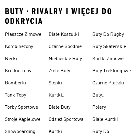
BUTY • RIVALRY I WIĘCEJ DO
ODKRYCIA
Płaszcze Zimowe
Białe Koszulki
Buty Do Rugby
Kombinezony
Czarne Spodnie
Buty Skaterskie
Nerki
Niebieskie Buty
Kurtki Zimowe
Krótkie Topy
Złote Buty
Buty Trekkingowe
Bomberki
Stopki
Czarne Plecaki
Tank Topy
Kurtki
Buty
Przeciwdeszczowe
Wspinaczkowe
Torby Sportowe
Białe Buty
Polary
Stroje Kąpielowe
Odzież Sportowa
Białe Kurtki
Snowboarding
Kurtki
Buty Do