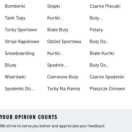
Bomberki
Stopki
Czarne Plecaki
Tank Topy
Kurtki
Buty
Przeciwdeszczowe
Wspinaczkowe
Torby Sportowe
Białe Buty
Polary
Stroje Kąpielowe
Odzież Sportowa
Buty Do
Podnoszenia
Snowboarding
Kurtki
Białe Kurtki
Ciężarów
Narciarskie
Bluzy
Spodnie
Buty Do
Narciarskie
Koszykówki
Wiatrówki
Czerwone Buty
Czarne Spodenki
Spodenki Do
Torby Na Ramię
Płaszcze Zimowe
Kolan
YOUR OPINION COUNTS
We strive to serve you better and appreciate your feedback