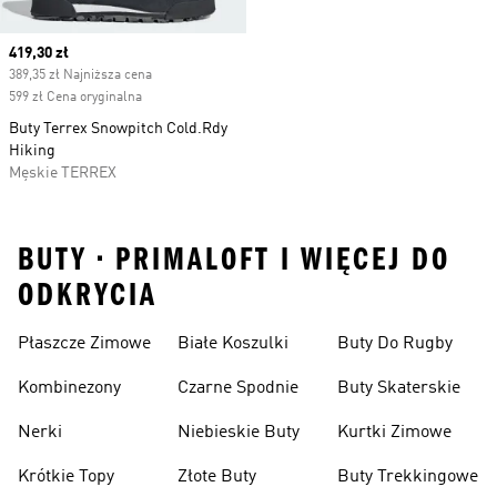
Current price
419,30 zł
389,35 zł Najniższa cena
599 zł Cena oryginalna
Buty Terrex Snowpitch Cold.Rdy
Hiking
Męskie TERREX
BUTY • PRIMALOFT I WIĘCEJ DO
ODKRYCIA
Płaszcze Zimowe
Białe Koszulki
Buty Do Rugby
Kombinezony
Czarne Spodnie
Buty Skaterskie
Nerki
Niebieskie Buty
Kurtki Zimowe
Krótkie Topy
Złote Buty
Buty Trekkingowe