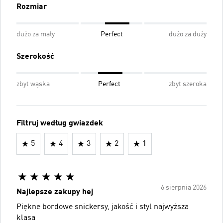
Rozmiar
dużo za mały
Perfect
dużo za duży
Szerokość
zbyt wąska
Perfect
zbyt szeroka
Filtruj według gwiazdek
5
4
3
2
1
6 sierpnia 2026
Najlepsze zakupy hej
Piękne bordowe snickersy, jakość i styl najwyższa
klasa