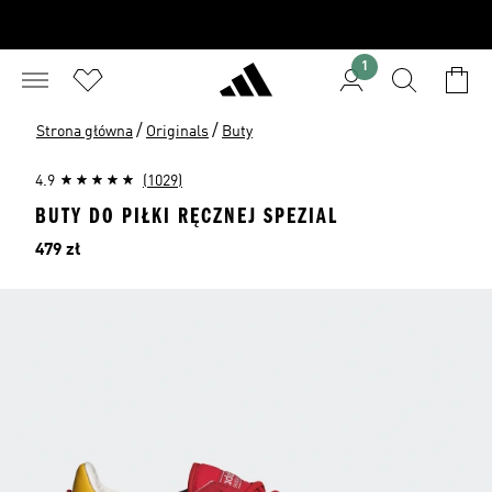
1
/
/
Strona główna
Originals
Buty
4.9
(1029)
BUTY DO PIŁKI RĘCZNEJ SPEZIAL
Cena
479 zł