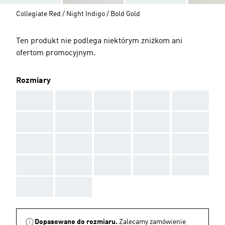
Collegiate Red / Night Indigo / Bold Gold
Ten produkt nie podlega niektórym zniżkom ani
ofertom promocyjnym.
Rozmiary
AAA
AAA
AAA
AAA
AAA
AAA
AAA
AAA
AAA
AAA
AAA
AAA
AAA
AAA
AAA
AAA
AAA
AAA
AAA
AAA
AAA
AAA
Dopasowane do rozmiaru.
Zalecamy zamówienie