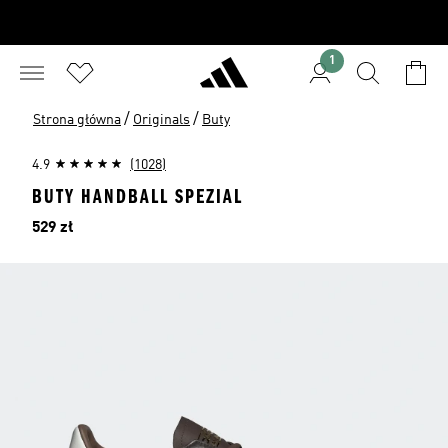
1
/
/
Strona główna
Originals
Buty
4.9
(1028)
BUTY HANDBALL SPEZIAL
Cena
529 zł