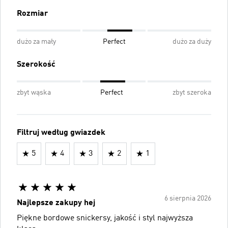
Rozmiar
dużo za mały
Perfect
dużo za duży
Szerokość
zbyt wąska
Perfect
zbyt szeroka
Filtruj według gwiazdek
5
4
3
2
1
6 sierpnia 2026
Najlepsze zakupy hej
Piękne bordowe snickersy, jakość i styl najwyższa