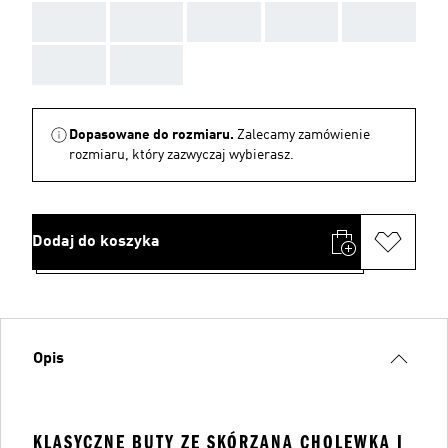
AAA
AAA
AAA
AAA
AAA
AAA
AAA
Dopasowane do rozmiaru.
Zalecamy zamówienie
rozmiaru, który zazwyczaj wybierasz.
Dodaj do koszyka
Opis
KLASYCZNE BUTY ZE SKÓRZANĄ CHOLEWKĄ I