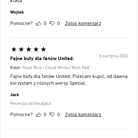
klasa
Wojtek
Pomocne?
0
0
Zgłoś komentarz
6 sierpnia 2026
Fajne buty dla fanów United.
Kolor:
Royal Blue / Cloud White / Mufc Red
Fajne buty dla fanów United. Polecam kupić, od dawna
korzystam z różnych wersji Spezial.
Jack
Recenzja zachęcająca
Pomocne?
0
0
Zgłoś komentarz