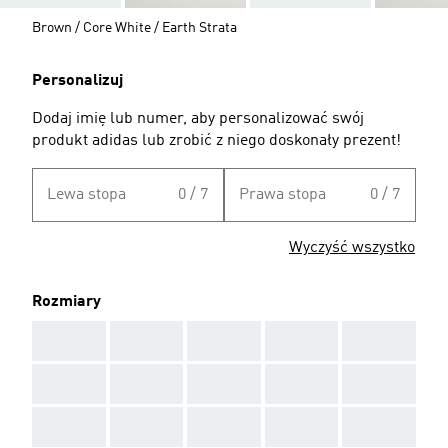
Brown / Core White / Earth Strata
Personalizuj
Dodaj imię lub numer, aby personalizować swój
produkt adidas lub zrobić z niego doskonały prezent!
Lewa stopa
0 / 7
Prawa stopa
0 / 7
Wyczyść wszystko
Rozmiary
AAA
AAA
AAA
AAA
AAA
AAA
AAA
AAA
AAA
AAA
AAA
AAA
AAA
AAA
AAA