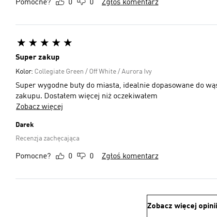
Pomocne?
0
0
Zgłoś komentarz
Super zakup
Kolor:
Collegiate Green / Off White / Aurora Ivy
Super wygodne buty do miasta, idealnie dopasowane do wąs
zakupu. Dostałem więcej niż oczekiwałem
Zobacz więcej
Darek
Recenzja zachęcająca
Pomocne?
0
0
Zgłoś komentarz
Zobacz więcej opini