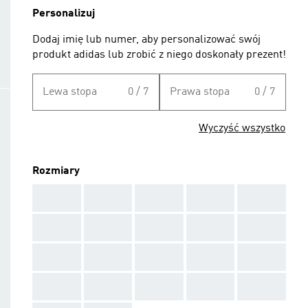
Personalizuj
Dodaj imię lub numer, aby personalizować swój
produkt adidas lub zrobić z niego doskonały prezent!
Lewa stopa
0 / 7
Prawa stopa
0 / 7
Wyczyść wszystko
Rozmiary
AAA
AAA
AAA
AAA
AAA
AAA
AAA
AAA
AAA
AAA
AAA
AAA
AAA
AAA
AAA
AAA
AAA
AAA
AAA
AAA