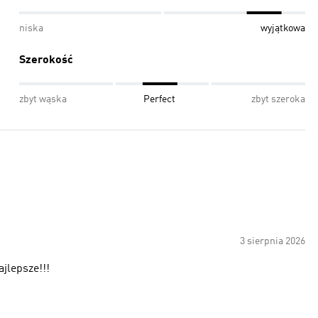
niska
wyjątkowa
Szerokość
zbyt wąska
Perfect
zbyt szeroka
3 sierpnia 2026
jlepsze!!!