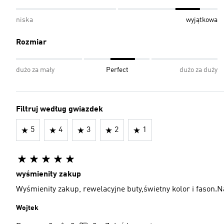
niska
wyjątkowa
Rozmiar
dużo za mały
Perfect
dużo za duży
Filtruj według gwiazdek
5
4
3
2
1
wyśmienity zakup
Wyśmienity zakup, rewelacyjne buty,świetny kolor i fason.Na
Wojtek