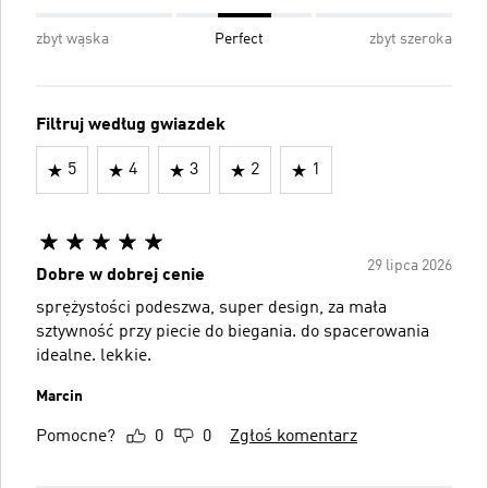
zbyt wąska
Perfect
zbyt szeroka
Filtruj według gwiazdek
5
4
3
2
1
29 lipca 2026
Dobre w dobrej cenie
sprężystości podeszwa, super design, za mała
sztywność przy piecie do biegania. do spacerowania
idealne. lekkie.
Marcin
Pomocne?
0
0
Zgłoś komentarz