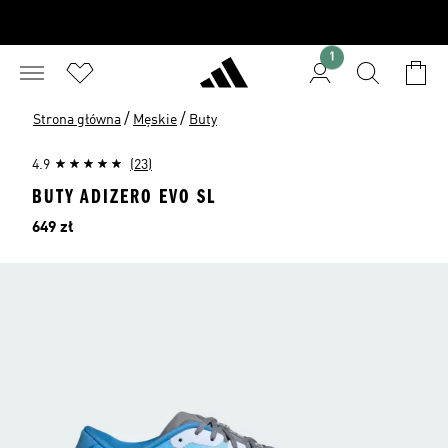
1
/
/
Strona główna
Męskie
Buty
4.9
(23)
BUTY ADIZERO EVO SL
Cena
649 zł