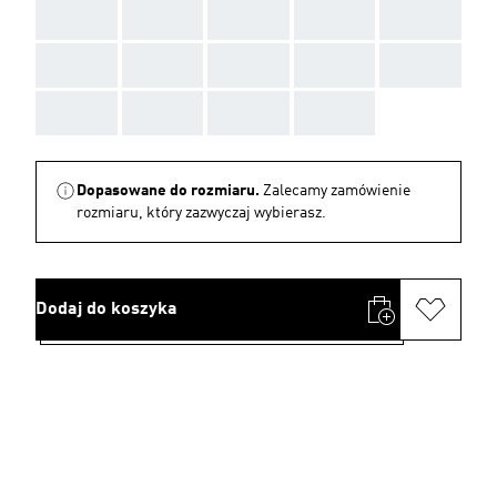
AAA
AAA
AAA
AAA
AAA
AAA
AAA
AAA
AAA
AAA
AAA
AAA
AAA
AAA
Dopasowane do rozmiaru.
Zalecamy zamówienie
rozmiaru, który zazwyczaj wybierasz.
Dodaj do koszyka