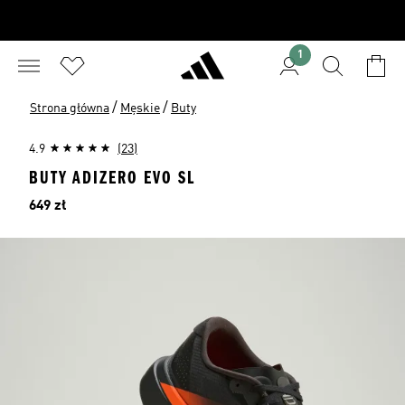
1
/
/
Strona główna
Męskie
Buty
4.9
(23)
BUTY ADIZERO EVO SL
Cena
649 zł