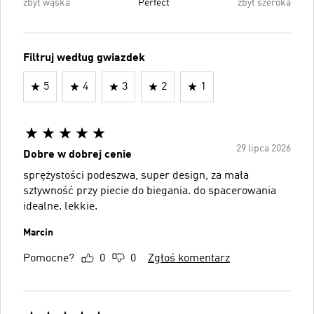
zbyt wąska
Perfect
zbyt szeroka
Filtruj według gwiazdek
5
4
3
2
1
29 lipca 2026
Dobre w dobrej cenie
sprężystości podeszwa, super design, za mała
sztywność przy piecie do biegania. do spacerowania
idealne. lekkie.
Marcin
Pomocne?
0
0
Zgłoś komentarz