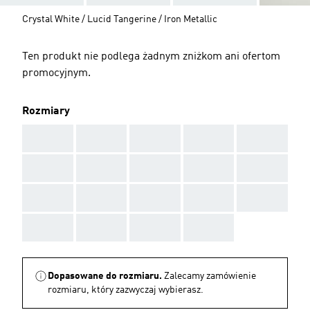
Crystal White / Lucid Tangerine / Iron Metallic
Ten produkt nie podlega żadnym zniżkom ani ofertom
promocyjnym.
Rozmiary
AAA
AAA
AAA
AAA
AAA
AAA
AAA
AAA
AAA
AAA
AAA
AAA
AAA
AAA
AAA
AAA
AAA
AAA
AAA
Dopasowane do rozmiaru.
Zalecamy zamówienie
rozmiaru, który zazwyczaj wybierasz.