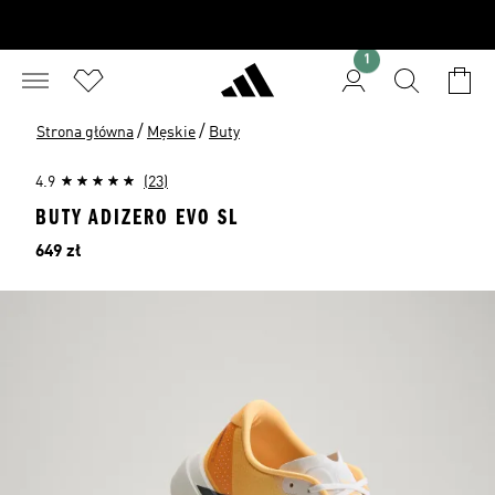
1
/
/
Strona główna
Męskie
Buty
4.9
(23)
BUTY ADIZERO EVO SL
Cena
649 zł