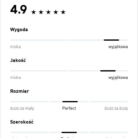
4.9
Wygoda
niska
wyjątkowa
Jakość
niska
wyjątkowa
Rozmiar
dużo za mały
Perfect
dużo za duży
Szerokość