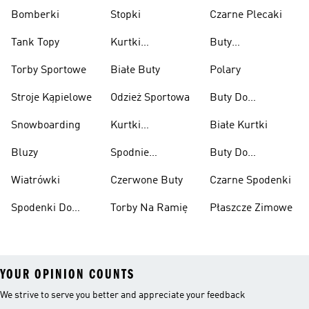
Bomberki
Stopki
Czarne Plecaki
Tank Topy
Kurtki
Buty
Przeciwdeszczowe
Wspinaczkowe
Torby Sportowe
Białe Buty
Polary
Stroje Kąpielowe
Odzież Sportowa
Buty Do
Podnoszenia
Snowboarding
Kurtki
Białe Kurtki
Ciężarów
Narciarskie
Bluzy
Spodnie
Buty Do
Narciarskie
Koszykówki
Wiatrówki
Czerwone Buty
Czarne Spodenki
Spodenki Do
Torby Na Ramię
Płaszcze Zimowe
Kolan
YOUR OPINION COUNTS
We strive to serve you better and appreciate your feedback