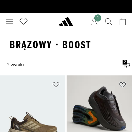
1
BRĄZOWY · BOOST
2
2 wyniki
Dodaj do listy życzeń
Do