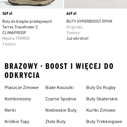
Price
349 zł
Price
649 zł
Buty do biegów przełajowych
BUTY HYPERBOOST EPHR
Terrex Tracefinder 2
Originals
CLIMAPROOF
3 kolory
Męskie TERREX
Już wkrótce!
3 kolory
BRAZOWY • BOOST I WIĘCEJ DO
ODKRYCIA
Płaszcze Zimowe
Białe Koszulki
Buty Do Rugby
Kombinezony
Czarne Spodnie
Buty Skaterskie
Nerki
Niebieskie Buty
Kurtki Zimowe
Krótkie Topy
Złote Buty
Buty Trekkingowe