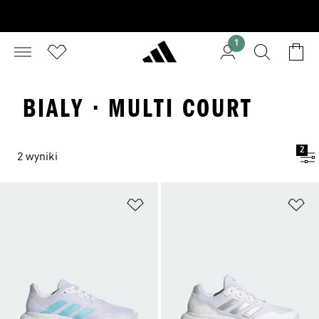
1
BIALY · MULTI COURT
2
2 wyniki
Dodaj do listy życzeń
Do