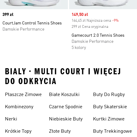
Price
399 zł
Sale price
149,50 zł
164,45 zł Najniższa cena
-9%
Discount
CourtJam Control Tennis Shoes
299 zł Cena oryginalna
Damskie Performance
Gamecourt 2.0 Tennis Shoes
Damskie Performance
5 kolory
BIALY • MULTI COURT I WIĘCEJ
DO ODKRYCIA
Płaszcze Zimowe
Białe Koszulki
Buty Do Rugby
Kombinezony
Czarne Spodnie
Buty Skaterskie
Nerki
Niebieskie Buty
Kurtki Zimowe
Krótkie Topy
Złote Buty
Buty Trekkingowe