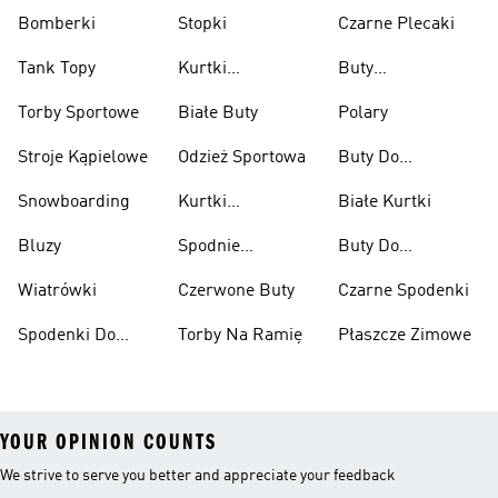
Bomberki
Stopki
Czarne Plecaki
Tank Topy
Kurtki
Buty
Przeciwdeszczowe
Wspinaczkowe
Torby Sportowe
Białe Buty
Polary
Stroje Kąpielowe
Odzież Sportowa
Buty Do
Podnoszenia
Snowboarding
Kurtki
Białe Kurtki
Ciężarów
Narciarskie
Bluzy
Spodnie
Buty Do
Narciarskie
Koszykówki
Wiatrówki
Czerwone Buty
Czarne Spodenki
Spodenki Do
Torby Na Ramię
Płaszcze Zimowe
Kolan
YOUR OPINION COUNTS
We strive to serve you better and appreciate your feedback