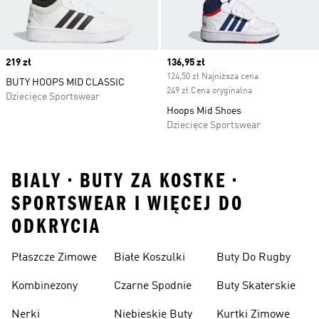
Price
219 zł
Current price
136,95 zł
124,50 zł Najniższa cena
BUTY HOOPS MID CLASSIC
249 zł Cena oryginalna
Dziecięce Sportswear
Hoops Mid Shoes
Dziecięce Sportswear
BIALY • BUTY ZA KOSTKE •
SPORTSWEAR I WIĘCEJ DO
ODKRYCIA
Płaszcze Zimowe
Białe Koszulki
Buty Do Rugby
Kombinezony
Czarne Spodnie
Buty Skaterskie
Nerki
Niebieskie Buty
Kurtki Zimowe