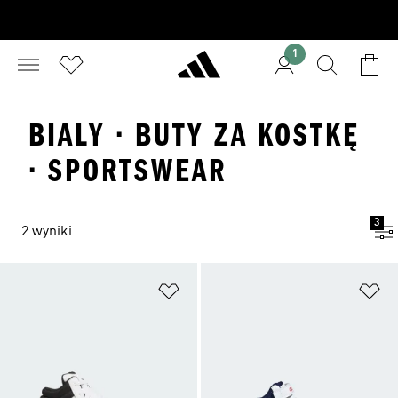
1
BIALY · BUTY ZA KOSTKĘ
· SPORTSWEAR
3
2 wyniki
Dodaj do listy życzeń
Do