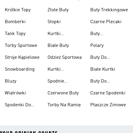
Krótkie Topy
Złote Buty
Buty Trekkingowe
Bomberki
Stopki
Czarne Plecaki
Tank Topy
Kurtki
Buty
Przeciwdeszczowe
Wspinaczkowe
Torby Sportowe
Białe Buty
Polary
Stroje Kąpielowe
Odzież Sportowa
Buty Do
Podnoszenia
Snowboarding
Kurtki
Białe Kurtki
Ciężarów
Narciarskie
Bluzy
Spodnie
Buty Do
Narciarskie
Koszykówki
Wiatrówki
Czerwone Buty
Czarne Spodenki
Spodenki Do
Torby Na Ramię
Płaszcze Zimowe
Kolan