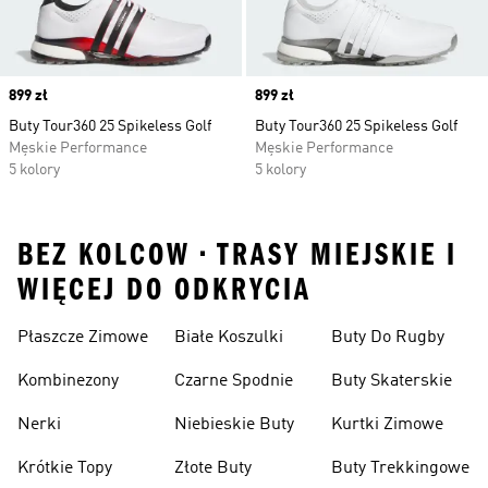
Price
899 zł
Price
899 zł
Buty Tour360 25 Spikeless Golf
Buty Tour360 25 Spikeless Golf
Męskie Performance
Męskie Performance
5 kolory
5 kolory
BEZ KOLCOW • TRASY MIEJSKIE I
WIĘCEJ DO ODKRYCIA
Płaszcze Zimowe
Białe Koszulki
Buty Do Rugby
Kombinezony
Czarne Spodnie
Buty Skaterskie
Nerki
Niebieskie Buty
Kurtki Zimowe
Krótkie Topy
Złote Buty
Buty Trekkingowe