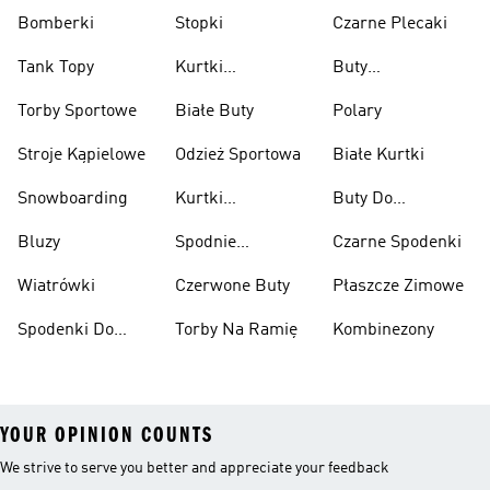
Bomberki
Stopki
Czarne Plecaki
Tank Topy
Kurtki
Buty
Przeciwdeszczowe
Wspinaczkowe
Torby Sportowe
Białe Buty
Polary
Stroje Kąpielowe
Odzież Sportowa
Białe Kurtki
Snowboarding
Kurtki
Buty Do
Narciarskie
Koszykówki
Bluzy
Spodnie
Czarne Spodenki
Narciarskie
Wiatrówki
Czerwone Buty
Płaszcze Zimowe
Spodenki Do
Torby Na Ramię
Kombinezony
Kolan
YOUR OPINION COUNTS
We strive to serve you better and appreciate your feedback