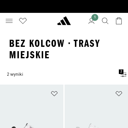
1
BEZ KOLCOW · TRASY
MIEJSKIE
2
2 wyniki
Dodaj do listy życzeń
Do