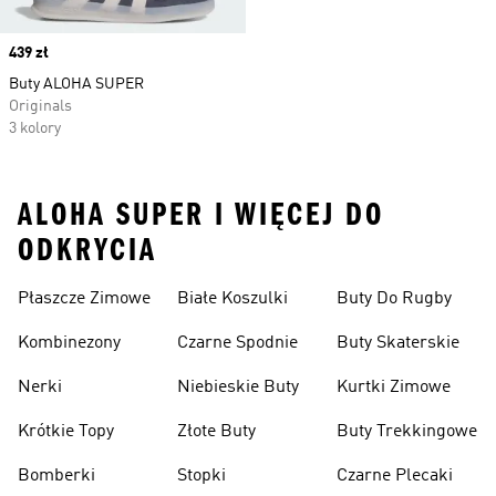
Price
439 zł
Buty ALOHA SUPER
Originals
3 kolory
ALOHA SUPER I WIĘCEJ DO
ODKRYCIA
Płaszcze Zimowe
Białe Koszulki
Buty Do Rugby
Kombinezony
Czarne Spodnie
Buty Skaterskie
Nerki
Niebieskie Buty
Kurtki Zimowe
Krótkie Topy
Złote Buty
Buty Trekkingowe
Bomberki
Stopki
Czarne Plecaki