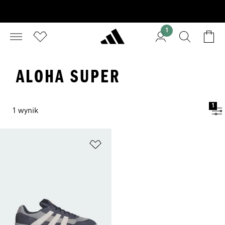
1
ALOHA SUPER
1
1 wynik
Dodaj do listy życzeń