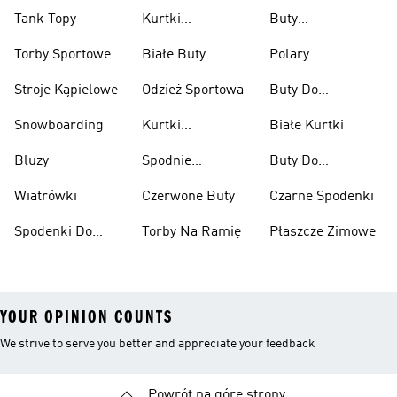
Tank Topy
Kurtki
Buty
Przeciwdeszczowe
Wspinaczkowe
Torby Sportowe
Białe Buty
Polary
Stroje Kąpielowe
Odzież Sportowa
Buty Do
Podnoszenia
Snowboarding
Kurtki
Białe Kurtki
Ciężarów
Narciarskie
Bluzy
Spodnie
Buty Do
Narciarskie
Koszykówki
Wiatrówki
Czerwone Buty
Czarne Spodenki
Spodenki Do
Torby Na Ramię
Płaszcze Zimowe
Kolan
YOUR OPINION COUNTS
We strive to serve you better and appreciate your feedback
Powrót na górę strony