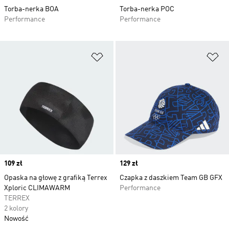
Torba-nerka BOA
Torba-nerka POC
Performance
Performance
Dodaj do listy życzeń
Do
Price
109 zł
Price
129 zł
Opaska na głowę z grafiką Terrex
Czapka z daszkiem Team GB GFX
Xploric CLIMAWARM
Performance
TERREX
2 kolory
Nowość