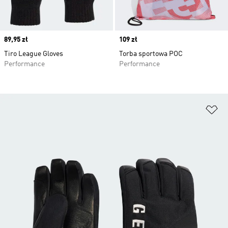
Price
89,95 zł
Price
109 zł
Tiro League Gloves
Torba sportowa POC
Performance
Performance
Do