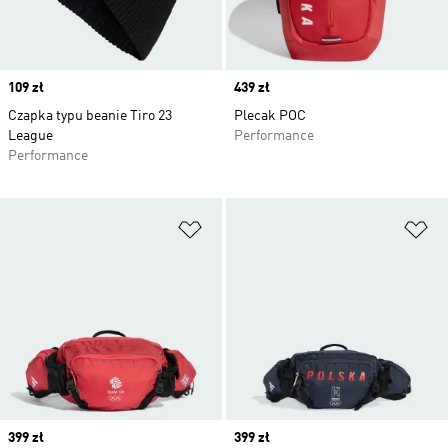
Price
109 zł
Price
439 zł
Czapka typu beanie Tiro 23
Plecak POC
League
Performance
Performance
Dodaj do listy życzeń
Do
Price
399 zł
Price
399 zł