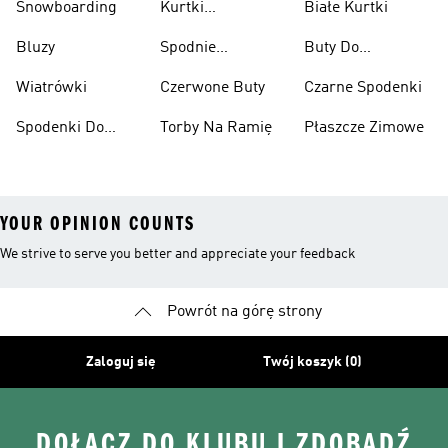
Snowboarding
Kurtki
Białe Kurtki
Ciężarów
Narciarskie
Bluzy
Spodnie
Buty Do
Narciarskie
Koszykówki
Wiatrówki
Czerwone Buty
Czarne Spodenki
Spodenki Do
Torby Na Ramię
Płaszcze Zimowe
Kolan
YOUR OPINION COUNTS
We strive to serve you better and appreciate your feedback
Powrót na górę strony
Zaloguj się
Twój koszyk (0)
DOŁĄCZ DO KLUBU I ZDOBĄDŹ