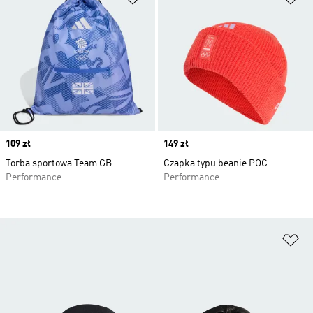
Price
109 zł
Price
149 zł
Torba sportowa Team GB
Czapka typu beanie POC
Performance
Performance
Do