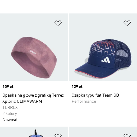
Dodaj do listy życzeń
Do
Price
109 zł
Price
129 zł
Opaska na głowę z grafiką Terrex
Czapka typu flat Team GB
Xploric CLIMAWARM
Performance
TERREX
2 kolory
Nowość
Dodaj do listy życzeń
Do