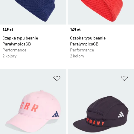
Price
149 zł
Price
149 zł
Czapka typu beanie
Czapka typu beanie
ParalympicsGB
ParalympicsGB
Performance
Performance
2 kolory
2 kolory
Dodaj do listy życzeń
Do