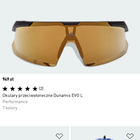
Price
949 zł
(2)
Okulary przeciwsłoneczne Dunamis EVO L
Performance
7 kolory
Dodaj do listy życzeń
Do