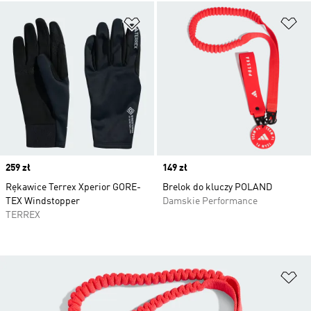
Dodaj do listy życzeń
Do
Price
259 zł
Price
149 zł
Rękawice Terrex Xperior GORE-
Brelok do kluczy POLAND
TEX Windstopper
Damskie Performance
TERREX
Do