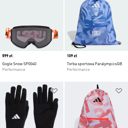
Price
599 zł
Price
109 zł
Gogle Snow SP0040
Torba sportowa ParalympicsGB
Performance
Performance
Dodaj do listy życzeń
Do