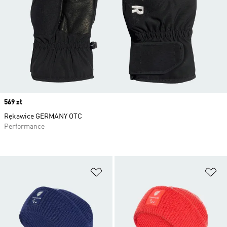
Price
569 zł
Rękawice GERMANY OTC
Performance
Dodaj do listy życzeń
Do