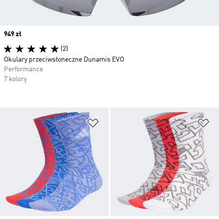
Price
949 zł
(2)
Okulary przeciwsłoneczne Dunamis EVO
Performance
7 kolory
Dodaj do listy życzeń
Do