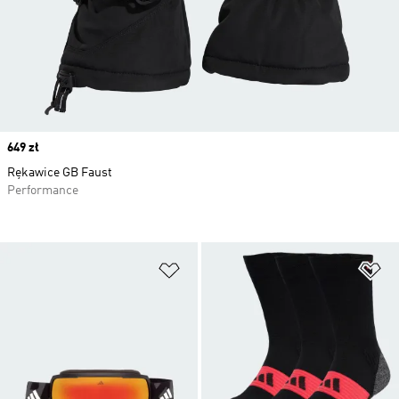
Price
649 zł
Rękawice GB Faust
Performance
Dodaj do listy życzeń
Do