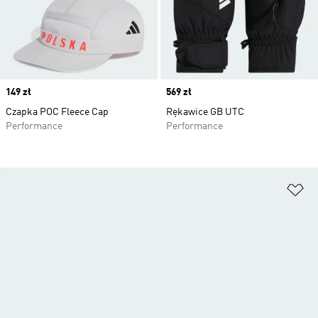
Price
149 zł
Price
569 zł
Czapka POC Fleece Cap
Rękawice GB UTC
Performance
Performance
Do