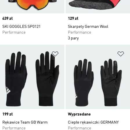
Price
439 zł
Price
129 zł
SKI GOGGLES SP0121
Skarpety German Wool
Performance
Performance
3 pary
Dodaj do listy życzeń
Do
Price
199 zł
Wyprzedane
Rękawice Team GB Warm
Ciepłe rękawiczki GERMANY
Performance
Performance