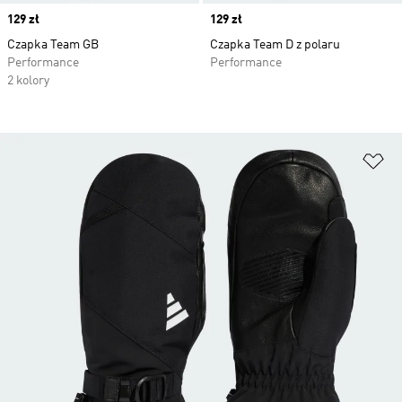
Price
129 zł
Price
129 zł
Czapka Team GB
Czapka Team D z polaru
Performance
Performance
2 kolory
Do