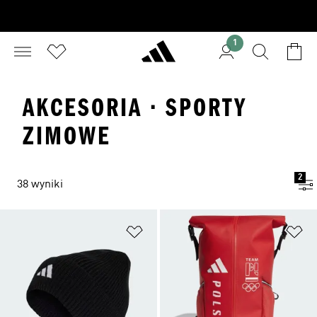
1
AKCESORIA · SPORTY
ZIMOWE
2
38 wyniki
Dodaj do listy życzeń
Do