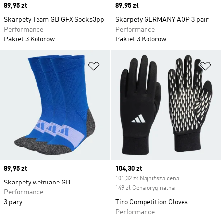
Price
89,95 zł
Price
89,95 zł
Skarpety Team GB GFX Socks3pp
Skarpety GERMANY AOP 3 pair
Performance
Performance
Pakiet 3 Kolorów
Pakiet 3 Kolorów
Dodaj do listy życzeń
Do
Price
89,95 zł
Current price
104,30 zł
101,32 zł Najniższa cena
Skarpety wełniane GB
149 zł Cena oryginalna
Performance
3 pary
Tiro Competition Gloves
Performance