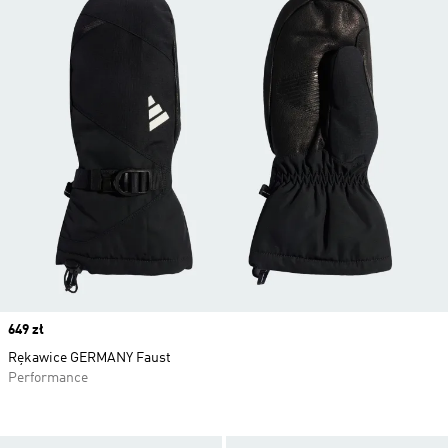
Price
649 zł
Rękawice GERMANY Faust
Performance