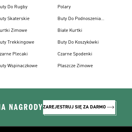
uty Do Rugby
Polary
uty Skaterskie
Buty Do Podnoszenia
Ciężarów
urtki Zimowe
Białe Kurtki
uty Trekkingowe
Buty Do Koszykówki
zarne Plecaki
Czarne Spodenki
uty Wspinaczkowe
Płaszcze Zimowe
NA NAGRODY
ZAREJESTRUJ SIĘ ZA DARMO