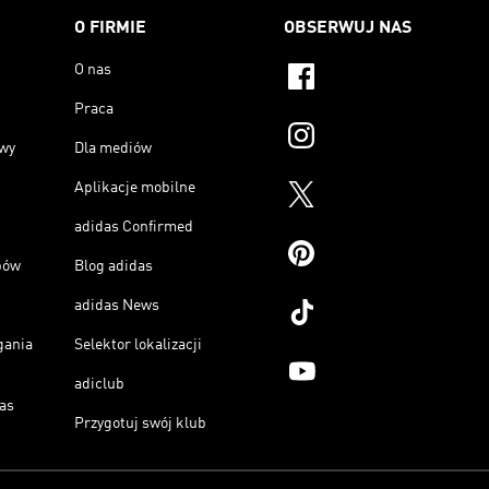
O FIRMIE
OBSERWUJ NAS
O nas
Praca
owy
Dla mediów
Aplikacje mobilne
adidas Confirmed
pów
Blog adidas
adidas News
gania
Selektor lokalizacji
adiclub
as
Przygotuj swój klub