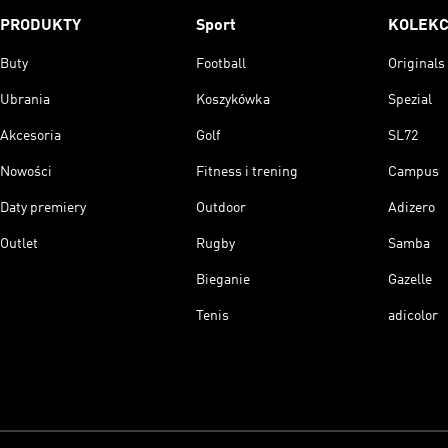
PRODUKTY
Sport
KOLEKC
Buty
Football
Originals
Ubrania
Koszykówka
Spezial
Akcesoria
Golf
SL72
Nowości
Fitness i trening
Campus
Daty premiery
Outdoor
Adizero
Outlet
Rugby
Samba
Bieganie
Gazelle
Tenis
adicolor