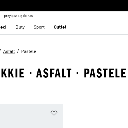
przyłącz się do nas
ieci
Buty
Sport
Outlet
Asfalt
Pastele
KKIE · ASFALT · PASTELE
 życzeń
Dodaj do listy życzeń