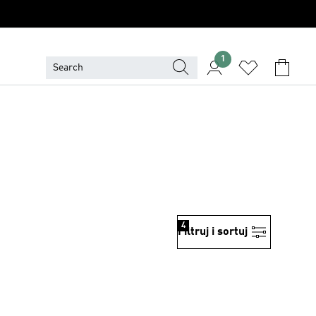
1
4
Filtruj i sortuj