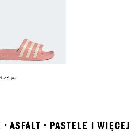
ette Aqua
r
 • ASFALT • PASTELE I WIĘCE