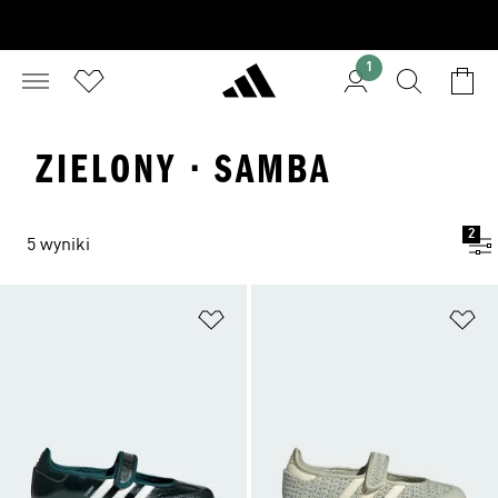
1
ZIELONY · SAMBA
2
5 wyniki
Dodaj do listy życzeń
Do