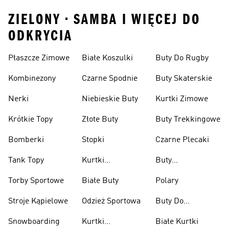
ZIELONY • SAMBA I WIĘCEJ DO
ODKRYCIA
Płaszcze Zimowe
Białe Koszulki
Buty Do Rugby
Kombinezony
Czarne Spodnie
Buty Skaterskie
Nerki
Niebieskie Buty
Kurtki Zimowe
Krótkie Topy
Złote Buty
Buty Trekkingowe
Bomberki
Stopki
Czarne Plecaki
Tank Topy
Kurtki
Buty
Przeciwdeszczowe
Wspinaczkowe
Torby Sportowe
Białe Buty
Polary
Stroje Kąpielowe
Odzież Sportowa
Buty Do
Podnoszenia
Snowboarding
Kurtki
Białe Kurtki
Ciężarów