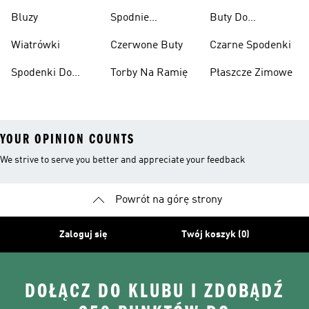
Narciarskie
Bluzy
Spodnie
Buty Do
Narciarskie
Koszykówki
Wiatrówki
Czerwone Buty
Czarne Spodenki
Spodenki Do
Torby Na Ramię
Płaszcze Zimowe
Kolan
YOUR OPINION COUNTS
We strive to serve you better and appreciate your feedback
Powrót na górę strony
Zaloguj się
Twój koszyk (0)
DOŁĄCZ DO KLUBU I ZDOBĄDŹ