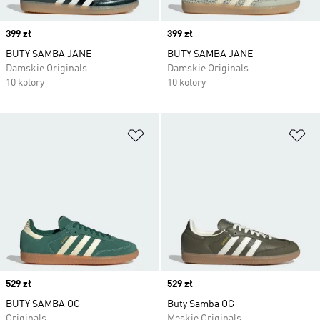
Price
399 zł
Price
399 zł
BUTY SAMBA JANE
BUTY SAMBA JANE
Damskie Originals
Damskie Originals
10 kolory
10 kolory
Dodaj do listy życzeń
Do
Price
529 zł
Price
529 zł
BUTY SAMBA OG
Buty Samba OG
Originals
Męskie Originals