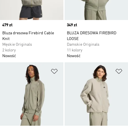
Price
479 zł
Price
349 zł
Bluza dresowa Firebird Cable
BLUZA DRESOWA FIREBIRD
Knit
LOOSE
Męskie Originals
Damskie Originals
2 kolory
11 kolory
Nowość
Nowość
Dodaj do listy życzeń
Do