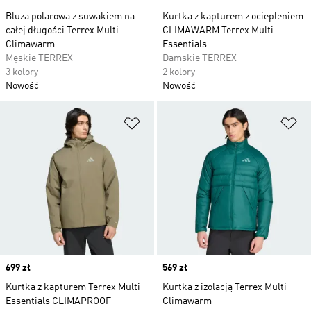
Bluza polarowa z suwakiem na
Kurtka z kapturem z ociepleniem
całej długości Terrex Multi
CLIMAWARM Terrex Multi
Climawarm
Essentials
Męskie TERREX
Damskie TERREX
3 kolory
2 kolory
Nowość
Nowość
Dodaj do listy życzeń
Do
Price
699 zł
Price
569 zł
Kurtka z kapturem Terrex Multi
Kurtka z izolacją Terrex Multi
Essentials CLIMAPROOF
Climawarm