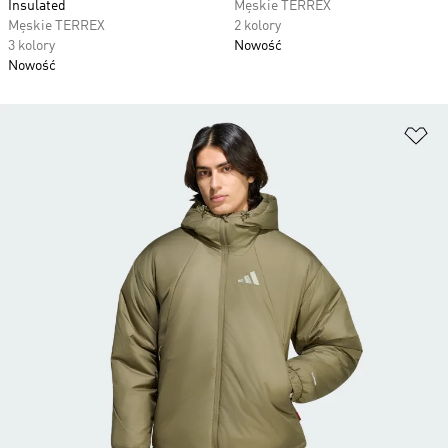
Insulated
Męskie TERREX
Męskie TERREX
2 kolory
3 kolory
Nowość
Nowość
Do