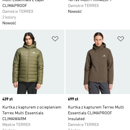
Multi Essentials 2 Layer
Terrex Multi PRIMALOFT
CLIMAPROOF
Damskie TERREX
Damskie TERREX
Nowość
2 kolory
Nowość
Dodaj do listy życzeń
Do
Price
439 zł
Price
699 zł
Kurtka z kapturem z ociepleniem
Kurtka z kapturem Terrex Multi
Terrex Multi Essentials
Essentials CLIMAPROOF
CLIMAWARM
Insulated
Męskie TERREX
Damskie TERREX