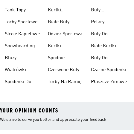
Tank Topy
Kurtki
Buty
Przeciwdeszczowe
Wspinaczkowe
Torby Sportowe
Białe Buty
Polary
Stroje Kąpielowe
Odzież Sportowa
Buty Do
Podnoszenia
Snowboarding
Kurtki
Białe Kurtki
Ciężarów
Narciarskie
Bluzy
Spodnie
Buty Do
Narciarskie
Koszykówki
Wiatrówki
Czerwone Buty
Czarne Spodenki
Spodenki Do
Torby Na Ramię
Płaszcze Zimowe
Kolan
YOUR OPINION COUNTS
We strive to serve you better and appreciate your feedback