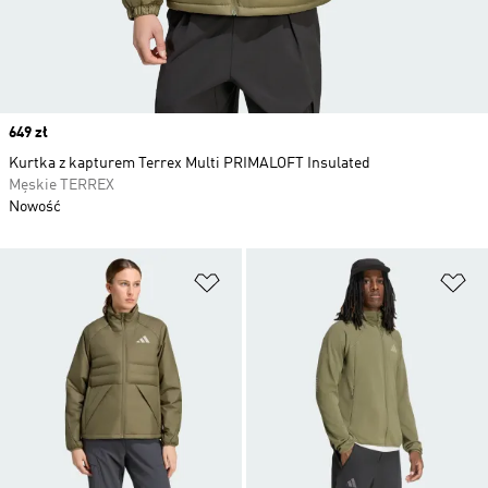
Price
649 zł
Kurtka z kapturem Terrex Multi PRIMALOFT Insulated
Męskie TERREX
Nowość
Dodaj do listy życzeń
Do