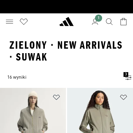
1
ZIELONY · NEW ARRIVALS
· SUWAK
3
16 wyniki
Dodaj do listy życzeń
Do