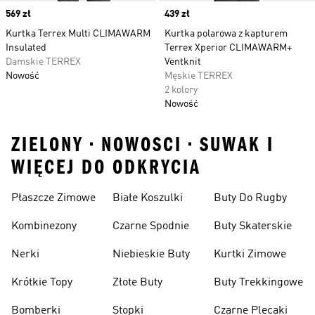
Price
569 zł
Price
439 zł
Kurtka Terrex Multi CLIMAWARM
Kurtka polarowa z kapturem
Insulated
Terrex Xperior CLIMAWARM+
Damskie TERREX
Ventknit
Nowość
Męskie TERREX
2 kolory
Nowość
ZIELONY • NOWOSCI • SUWAK I
WIĘCEJ DO ODKRYCIA
Płaszcze Zimowe
Białe Koszulki
Buty Do Rugby
Kombinezony
Czarne Spodnie
Buty Skaterskie
Nerki
Niebieskie Buty
Kurtki Zimowe
Krótkie Topy
Złote Buty
Buty Trekkingowe
Bomberki
Stopki
Czarne Plecaki