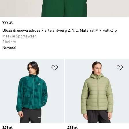
Price
799 zł
Bluza dresowa adidas x arte antwerp Z.N.E. Material Mix Full-Zip
Męskie Sportswear
2 kolory
Nowość
Dodaj do listy życzeń
Do
Price
349 zł
Price
439 zł