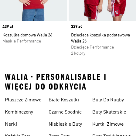
Price
439 zł
Price
329 zł
Koszulka domowa Walia 26
Dziecięca koszulka podstawowa
Męskie Performance
Walia 26
Dziecięce Performance
2 kolory
WALIA • PERSONALISABLE I
WIĘCEJ DO ODKRYCIA
Płaszcze Zimowe
Białe Koszulki
Buty Do Rugby
Kombinezony
Czarne Spodnie
Buty Skaterskie
Nerki
Niebieskie Buty
Kurtki Zimowe