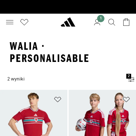
1
WALIA ·
PERSONALISABLE
2
2 wyniki
Dodaj do listy życzeń
Do