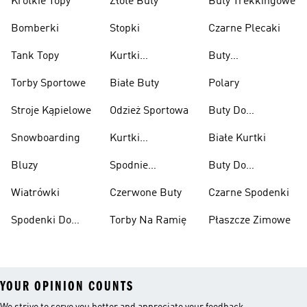
Krótkie Topy
Złote Buty
Buty Trekkingowe
Bomberki
Stopki
Czarne Plecaki
Tank Topy
Kurtki
Buty
Przeciwdeszczowe
Wspinaczkowe
Torby Sportowe
Białe Buty
Polary
Stroje Kąpielowe
Odzież Sportowa
Buty Do
Podnoszenia
Snowboarding
Kurtki
Białe Kurtki
Ciężarów
Narciarskie
Bluzy
Spodnie
Buty Do
Narciarskie
Koszykówki
Wiatrówki
Czerwone Buty
Czarne Spodenki
Spodenki Do
Torby Na Ramię
Płaszcze Zimowe
Kolan
YOUR OPINION COUNTS