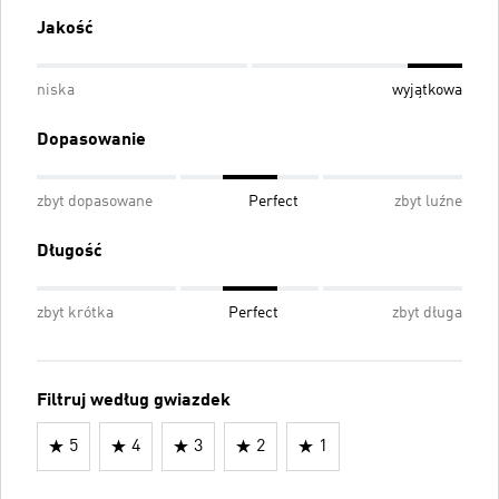
Jakość
niska
wyjątkowa
Dopasowanie
zbyt dopasowane
Perfect
zbyt luźne
Długość
zbyt krótka
Perfect
zbyt długa
Filtruj według gwiazdek
5
4
3
2
1