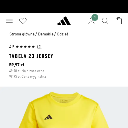
1
/
/
Strona główna
Damskie
Odzież
4.5
(2)
TABELA 23 JERSEY
Bieżąca cena
59,97 zł
49,98 zł Najniższa cena
99,95 zł Cena oryginalna