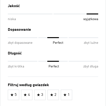
Jakość
niska
wyjątkowa
Dopasowanie
zbyt dopasowane
Perfect
zbyt luźne
Długość
zbyt krótka
Perfect
zbyt długa
Filtruj według gwiazdek
5
4
3
2
1