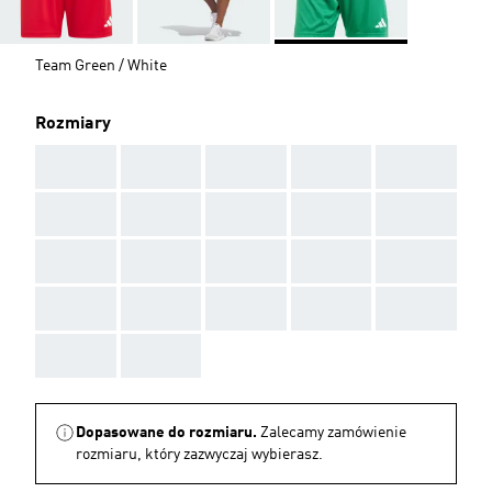
Team Green / White
Rozmiary
AAA
AAA
AAA
AAA
AAA
AAA
AAA
AAA
AAA
AAA
AAA
AAA
AAA
AAA
AAA
AAA
AAA
AAA
AAA
AAA
AAA
AAA
Dopasowane do rozmiaru.
Zalecamy zamówienie
rozmiaru, który zazwyczaj wybierasz.