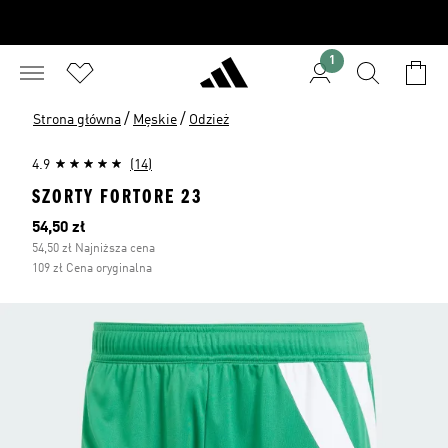
1
/
/
Strona główna
Męskie
Odzież
4.9
(14)
SZORTY FORTORE 23
Bieżąca cena
54,50 zł
54,50 zł Najniższa cena
109 zł Cena oryginalna