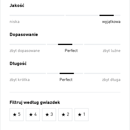
Jakość
niska
wyjątkowa
Dopasowanie
zbyt dopasowane
Perfect
zbyt luźne
Długość
zbyt krótka
Perfect
zbyt długa
Filtruj według gwiazdek
5
4
3
2
1