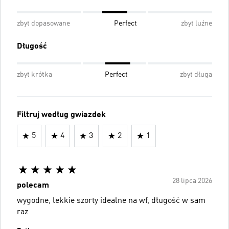
zbyt dopasowane
Perfect
zbyt luźne
Długość
zbyt krótka
Perfect
zbyt długa
Filtruj według gwiazdek
5
4
3
2
1
28 lipca 2026
polecam
wygodne, lekkie szorty idealne na wf, długość w sam
raz