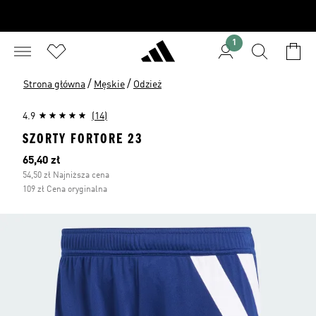
1
/
/
Strona główna
Męskie
Odzież
4.9
(14)
SZORTY FORTORE 23
Bieżąca cena
65,40 zł
54,50 zł Najniższa cena
109 zł Cena oryginalna